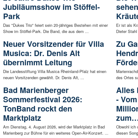
Jubiläumsshow im Stöffel-
sehen
Park
Kräut
Das "Dukes Trio" feiert sein 20-jähriges Bestehen mit einer
Er ist als K
Show im Stöffel-Park. Die Band, die aus dem ...
Dieter Stahl
Neuer Vorsitzender für Villa
Zu Ga
Musica: Dr. Denis Alt
Hendr
übernimmt Leitung
Förder
Die Landesstiftung Villa Musica Rheinland-Pfalz hat einen
Marienrachdo
neuen Vorsitzenden gewählt. Dr. Denis Alt, ...
des Ortes sa
Bad Marienberger
Alles
Sommerfestival 2026:
- Vom
TonBand rockt den
Milli
Marktplatz
zum
Am Dienstag, 4. August 2026, wird der Marktplatz in Bad
Obwohl ich 
Marienberg zur Bühne für ein weiteres Open-Air-Konzert. ...
diesen Song