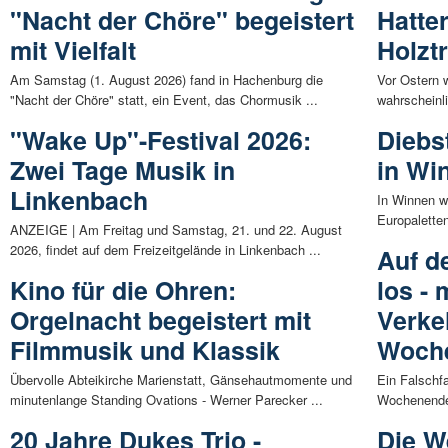
"Nacht der Chöre" begeistert
Hatter
mit Vielfalt
Holzt
Am Samstag (1. August 2026) fand in Hachenburg die
Vor Ostern 
"Nacht der Chöre" statt, ein Event, das Chormusik ...
wahrscheinli
"Wake Up"-Festival 2026:
Diebs
Zwei Tage Musik in
in Wi
Linkenbach
In Winnen w
Europalette
ANZEIGE | Am Freitag und Samstag, 21. und 22. August
2026, findet auf dem Freizeitgelände in Linkenbach ...
Auf d
Kino für die Ohren:
los -
Orgelnacht begeistert mit
Verke
Filmmusik und Klassik
Woch
Übervolle Abteikirche Marienstatt, Gänsehautmomente und
Ein Falschf
minutenlange Standing Ovations - Werner Parecker ...
Wochenende w
20 Jahre Dukes Trio -
Die W