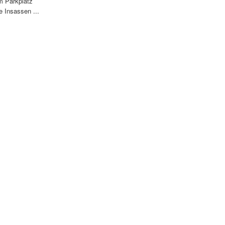
m Parkplatz
 Insassen ...