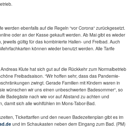
etrieb.
fe werden ebenfalls auf die Regeln “vor Corona“ zurückgesetzt.
online oder an der Kasse gekauft werden. Ab Mai gibt es wieder
 jeweils gültig für das kombinierte Hallen- und Freibad. Auch
ehrfachkarten können wieder benutzt werden. Alle Tarife
Andreas Klute hat sich gut auf die Rückkehr zum Normalbetrieb
e schöne Freibadsaison. “Wir hoffen sehr, dass das Pandemie-
nschränkungen zwingt. Gerade Familien mit Kindern waren in
ür sie wünschen wir uns einen unbeschwerten Badesommer“, so
t alle Badegäste nach wie vor auf Abstand zu achten und
, damit sich alle wohlfühlen im Mons-Tabor-Bad.
zeiten, Tickettarifen und den neuen Badezeitenplan gibt es im
ad.de
und im Schaukasten neben dem Eingang zum Bad. (PM)