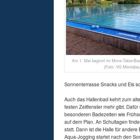
Am 1. Mai beginnt im Mons-Tabor-Bad
(Foto: VG Montabau
Sonnenterrasse Snacks und Eis so
Auch das Hallenbad kehrt zum alte
festen Zeitfenster mehr gibt. Daf
besonderen Badezeiten wie Frühs
auf dem Plan. An Schultagen fin
statt. Dann ist die Halle für ander
Aqua-Jogging startet nach den Som