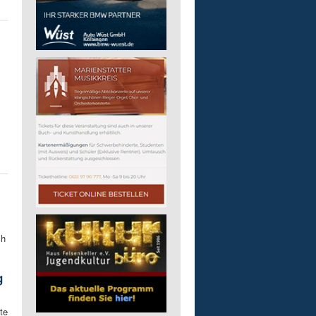
ch
g
te