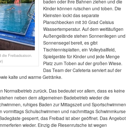
baden oder ihre Bahnen ziehen und die
Kinder können rutschen und toben. Die
Kleinsten lockt das separate
Planschbecken mit 30 Grad Celsius
Wassertemperatur. Auf dem weitläufigen
Außengelände stehen Sonnenliegen und
Sonnensegel bereit, es gibt
Tischtennisplatten, ein Volleyballfeld,
 die Freibadsaison.
Spielgeräte für Kinder und jede Menge
r)
Platz zum Toben auf der großen Wiese.
Das Team der Cafeteria serviert auf der
wie kalte und warme Getränke.
n Normalbetrieb zurück. Das bedeutet vor allem, dass es keine
ür stehen neben dem allgemeinen Badebetrieb wieder die
chwimmen, ruhiges Baden zur Mittagszeit und Sportschwimmen
den vormittags Schulschwimmen und nachmittags Schwimmkurse
e Badegäste gesperrt, das Freibad ist aber geöffnet. Das Angebot
merferien wieder. Einzig die Riesenrutsche ist wegen