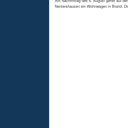
Am Nachmittag des 6. August geriet auf de
Nentershausen ein Wohnwagen in Brand. Die