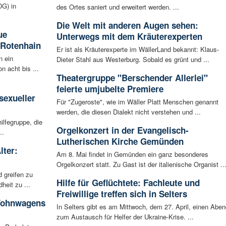
G) in
des Ortes saniert und erweitert werden. ...
Die Welt mit anderen Augen sehen:
ue
Unterwegs mit dem Kräuterexperten
 Rotenhain
Er ist als Kräuterexperte im WällerLand bekannt: Klaus-
n ein
Dieter Stahl aus Westerburg. Sobald es grünt und ...
n acht bis ...
Theatergruppe "Berschender Allerlei"
:
feierte umjubelte Premiere
sexueller
Für "Zugeroste", wie im Wäller Platt Menschen genannt
werden, die diesen Dialekt nicht verstehen und ...
ilfegruppe, die
Orgelkonzert in der Evangelisch-
..
Lutherischen Kirche Gemünden
lter:
Am 8. Mai findet in Gemünden ein ganz besonderes
Orgelkonzert statt. Zu Gast ist der italienische Organist ..
 greifen zu
Hilfe für Geflüchtete: Fachleute und
eit zu ...
Freiwillige treffen sich in Selters
 Wohnwagens
In Selters gibt es am Mittwoch, dem 27. April, einen Aben
zum Austausch für Helfer der Ukraine-Krise. ...