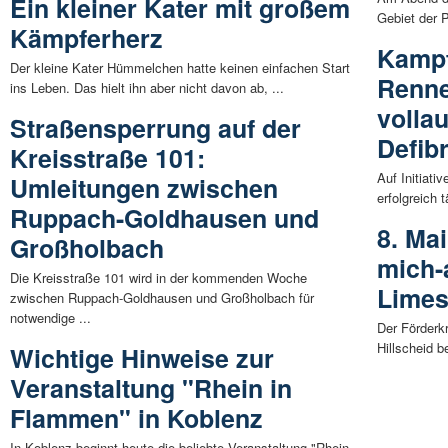
Ein kleiner Kater mit großem
Gebiet der 
Kämpferherz
Kampf
Der kleine Kater Hümmelchen hatte keinen einfachen Start
Renne
ins Leben. Das hielt ihn aber nicht davon ab, ...
volla
Straßensperrung auf der
Defibr
Kreisstraße 101:
Auf Initiati
Umleitungen zwischen
erfolgreich 
Ruppach-Goldhausen und
8. Ma
Großholbach
mich-
Die Kreisstraße 101 wird in der kommenden Woche
Limes
zwischen Ruppach-Goldhausen und Großholbach für
notwendige ...
Der Förderk
Hillscheid b
Wichtige Hinweise zur
Veranstaltung "Rhein in
Flammen" in Koblenz
In Koblenz beginnt heute die beliebte Veranstaltung "Rhein