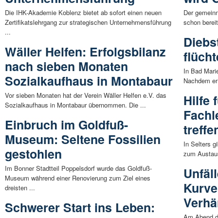
Die IHK-Akademie Koblenz bietet ab sofort einen neuen
Der gemeinnü
Zertifikatslehrgang zur strategischen Unternehmensführung
schon bereit
...
Diebs
Wäller Helfen: Erfolgsbilanz
flücht
nach sieben Monaten
In Bad Marie
Sozialkaufhaus in Montabaur
Nachdem er 
Vor sieben Monaten hat der Verein Wäller Helfen e.V. das
Hilfe 
Sozialkaufhaus in Montabaur übernommen. Die ...
Fachl
Einbruch im Goldfuß-
treffe
Museum: Seltene Fossilien
In Selters 
gestohlen
zum Austausc
Im Bonner Stadtteil Poppelsdorf wurde das Goldfuß-
Unfäll
Museum während einer Renovierung zum Ziel eines
Kurve
dreisten ...
Verhä
Schwerer Start ins Leben:
Am Abend de