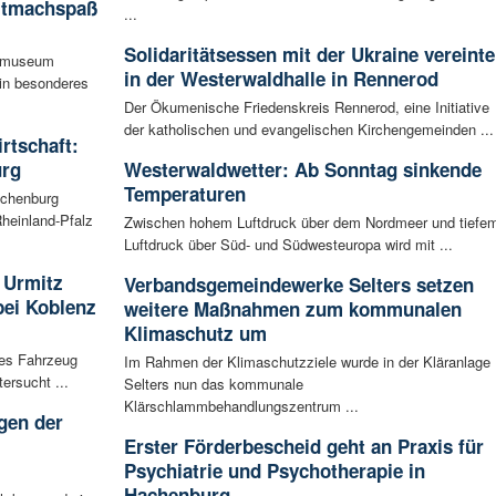
itmachspaß
...
Solidaritätsessen mit der Ukraine vereinte
tsmuseum
in der Westerwaldhalle in Rennerod
ein besonderes
Der Ökumenische Friedenskreis Rennerod, eine Initiative
der katholischen und evangelischen Kirchengemeinden ...
irtschaft:
urg
Westerwaldwetter: Ab Sonntag sinkende
Temperaturen
achenburg
heinland-Pfalz
Zwischen hohem Luftdruck über dem Nordmeer und tiefe
Luftdruck über Süd- und Südwesteuropa wird mit ...
 Urmitz
Verbandsgemeindewerke Selters setzen
bei Koblenz
weitere Maßnahmen zum kommunalen
Klimaschutz um
les Fahrzeug
Im Rahmen der Klimaschutzziele wurde in der Kläranlage
ersucht ...
Selters nun das kommunale
Klärschlammbehandlungszentrum ...
gen der
i
Erster Förderbescheid geht an Praxis für
Psychiatrie und Psychotherapie in
Hachenburg