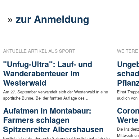
»
zur Anmeldung
AKTUELLE ARTIKEL AUS SPORT
WEITERE
"Unfug-Ultra": Lauf- und
Ungeb
Wanderabenteuer im
schad
Westerwald
Pflan
Am 27. September verwandelt sich der Westerwald in eine
Einst Trupp
sportliche Bühne. Bei der fünften Auflage des ...
südlich von
Aufatmen in Montabaur:
Coron
Farmers schlagen
Werte
Spitzenreiter Albershausen
Die Inziden
Mittwoch un
Endlich ist er da, der erste Saisonsieg! Endlich hat sich die