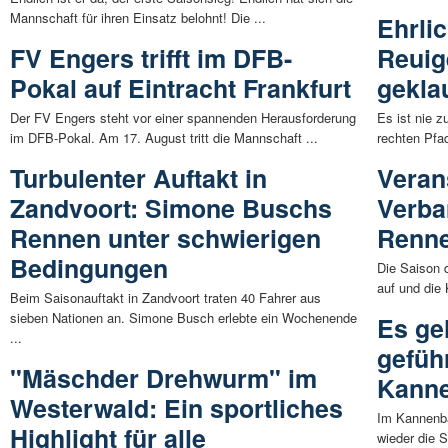
Mannschaft für ihren Einsatz belohnt! Die ...
Ehrli
FV Engers trifft im DFB-
Reuig
Pokal auf Eintracht Frankfurt
gekla
Der FV Engers steht vor einer spannenden Herausforderung
Es ist nie z
im DFB-Pokal. Am 17. August tritt die Mannschaft ...
rechten Pfad
Turbulenter Auftakt in
Veran
Zandvoort: Simone Buschs
Verb
Rennen unter schwierigen
Renne
Bedingungen
Die Saison 
auf und die
Beim Saisonauftakt in Zandvoort traten 40 Fahrer aus
sieben Nationen an. Simone Busch erlebte ein Wochenende
Es geh
...
gefüh
"Mäschder Drehwurm" im
Kanne
Westerwald: Ein sportliches
Im Kannenbä
Highlight für alle
wieder die S