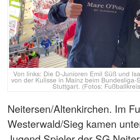
Von links: Die D-Junioren Emil Süß und Is
von der Kulisse in Mainz beim Bundesliga-
Stuttgart. (Fotos: Fußballkre
Neitersen/Altenkirchen. Im Fu
Westerwald/Sieg kamen unte
Jugend Spieler der SG Neiter