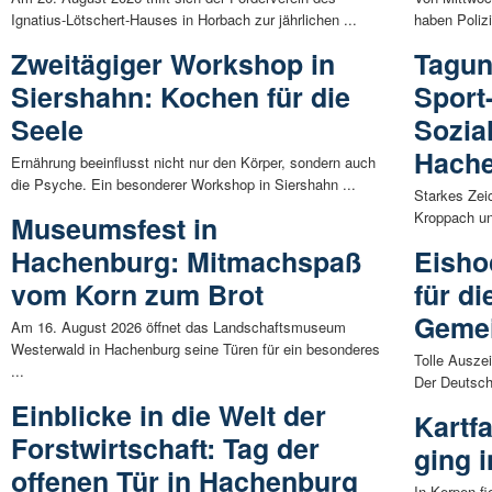
Ignatius-Lötschert-Hauses in Horbach zur jährlichen ...
haben Poliz
Zweitägiger Workshop in
Tagun
Siershahn: Kochen für die
Sport
Seele
Sozia
Hach
Ernährung beeinflusst nicht nur den Körper, sondern auch
die Psyche. Ein besonderer Workshop in Siershahn ...
Starkes Zei
Kroppach un
Museumsfest in
Hachenburg: Mitmachspaß
Eisho
vom Korn zum Brot
für di
Gemei
Am 16. August 2026 öffnet das Landschaftsmuseum
Westerwald in Hachenburg seine Türen für ein besonderes
Tolle Ausze
...
Der Deutsch
Einblicke in die Welt der
Kartf
Forstwirtschaft: Tag der
ging 
offenen Tür in Hachenburg
In Kerpen f