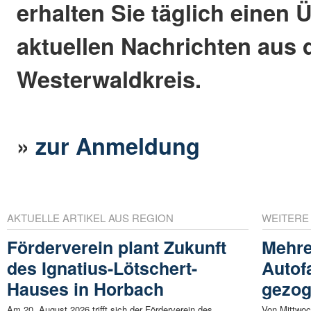
erhalten Sie täglich einen 
aktuellen Nachrichten aus
Westerwaldkreis.
»
zur Anmeldung
AKTUELLE ARTIKEL AUS REGION
WEITERE
Förderverein plant Zukunft
Mehre
des Ignatius-Lötschert-
Autof
Hauses in Horbach
gezo
Am 20. August 2026 trifft sich der Förderverein des
Von Mittwoch