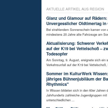
AKTUELLE ARTIKEL AUS REGION
Glanz und Glamour auf Rädern:
Unvergesslicher Oldtimertag in
Bei strahlendem Sonnenschein kamen von a
mindestens 20 Jahre alte Fahrzeuge am Son
Aktualisierung: Schwerer Verkeh
auf der K19 bei Vettelschoß – z
Todesopfer
Am Sonntag, 9. August, ereignete sich ein 
Verkehrsunfall auf der K19 bei Vettelschoß, 
Sommer im KulturWerk Wissen:
jähriges Bühnenjubiläum der B
Rhythmics"
In Wissen bildeten sich in den 60er Jahren d
Jahrhunderts zahlreiche Jugendgruppen mit
unterschiedlichen ...