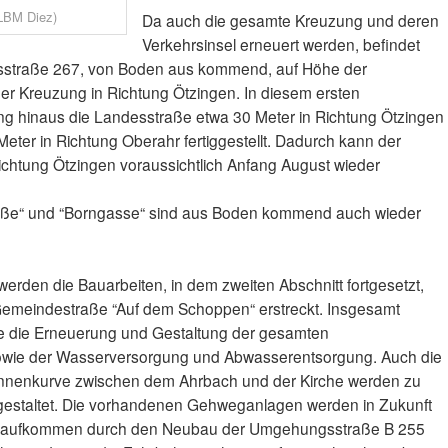
 LBM Diez)
Da auch die gesamte Kreuzung und deren
Verkehrsinsel erneuert werden, befindet
esstraße 267, von Boden aus kommend, auf Höhe der
 der Kreuzung in Richtung Ötzingen. In diesem ersten
ng hinaus die Landesstraße etwa 30 Meter in Richtung Ötzingen
eter in Richtung Oberahr fertiggestellt. Dadurch kann der
ichtung Ötzingen voraussichtlich Anfang August wieder
aße“ und “Borngasse“ sind aus Boden kommend auch wieder
erden die Bauarbeiten, in dem zweiten Abschnitt fortgesetzt,
er Gemeindestraße “Auf dem Schoppen“ erstreckt. Insgesamt
die Erneuerung und Gestaltung der gesamten
wie der Wasserversorgung und Abwasserentsorgung. Auch die
Innenkurve zwischen dem Ahrbach und der Kirche werden zu
gestaltet. Die vorhandenen Gehweganlagen werden in Zukunft
ehrsaufkommen durch den Neubau der Umgehungsstraße B 255