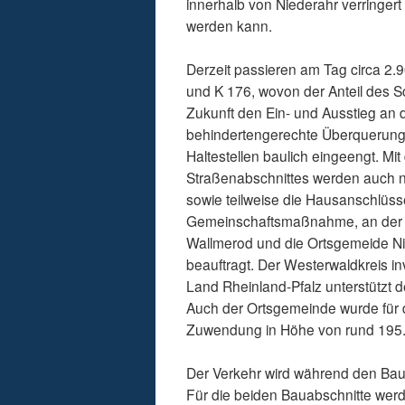
innerhalb von Niederahr verringer
werden kann.
Derzeit passieren am Tag circa 2.9
und K 176, wovon der Anteil des 
Zukunft den Ein- und Ausstieg an d
behindertengerechte Überquerung d
Haltestellen baulich eingeengt. M
Straßenabschnittes werden auch 
sowie teilweise die Hausanschlüsse
Gemeinschaftsmaßnahme, an der s
Wallmerod und die Ortsgemeide Nie
beauftragt. Der Westerwaldkreis i
Land Rheinland-Pfalz unterstützt
Auch der Ortsgemeinde wurde für
Zuwendung in Höhe von rund 195.0
Der Verkehr wird während den Bau
Für die beiden Bauabschnitte wer