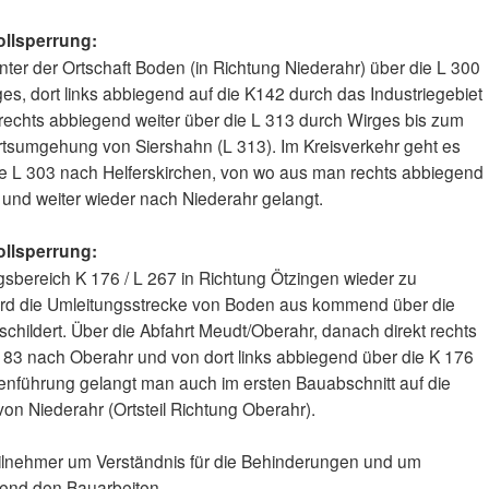
ollsperrung:
inter der Ortschaft Boden (in Richtung Niederahr) über die L 300
es, dort links abbiegend auf die K142 durch das Industriegebiet
 rechts abbiegend weiter über die L 313 durch Wirges bis zum
rtsumgehung von Siershahn (L 313). Im Kreisverkehr geht es
die L 303 nach Helferskirchen, von wo aus man rechts abbiegend
 und weiter wieder nach Niederahr gelangt.
ollsperrung:
gsbereich K 176 / L 267 in Richtung Ötzingen wieder zu
wird die Umleitungsstrecke von Boden aus kommend über die
hildert. Über die Abfahrt Meudt/Oberahr, danach direkt rechts
 83 nach Oberahr und von dort links abbiegend über die K 176
enführung gelangt man auch im ersten Bauabschnitt auf die
von Niederahr (Ortsteil Richtung Oberahr).
teilnehmer um Verständnis für die Behinderungen und um
end den Bauarbeiten.