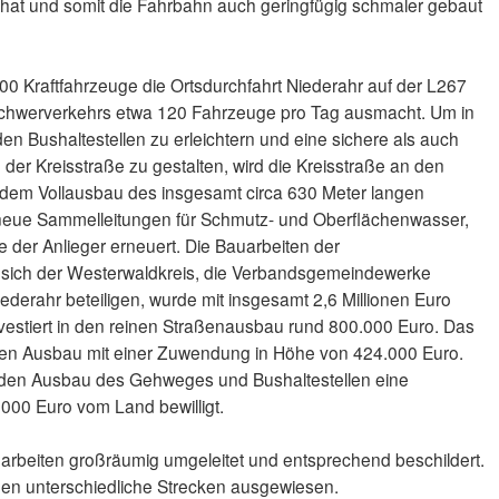
t hat und somit die Fahrbahn auch geringfügig schmaler gebaut
00 Kraftfahrzeuge die Ortsdurchfahrt Niederahr auf der L267
Schwerverkehrs etwa 120 Fahrzeuge pro Tag ausmacht. Um in
en Bushaltestellen zu erleichtern und eine sichere als auch
er Kreisstraße zu gestalten, wird die Kreisstraße an den
it dem Vollausbau des insgesamt circa 630 Meter langen
neue Sammelleitungen für Schmutz- und Oberflächenwasser,
 der Anlieger erneuert. Die Bauarbeiten der
ich der Westerwaldkreis, die Verbandsgemeindewerke
derahr beteiligen, wurde mit insgesamt 2,6 Millionen Euro
nvestiert in den reinen Straßenausbau rund 800.000 Euro. Das
 den Ausbau mit einer Zuwendung in Höhe von 424.000 Euro.
 den Ausbau des Gehweges und Bushaltestellen eine
00 Euro vom Land bewilligt.
arbeiten großräumig umgeleitet und entsprechend beschildert.
den unterschiedliche Strecken ausgewiesen.