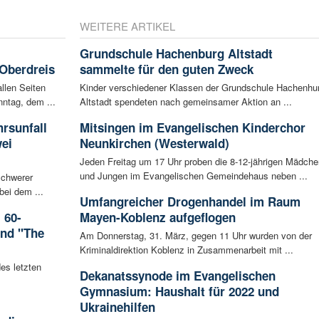
WEITERE ARTIKEL
Grundschule Hachenburg Altstadt
 Oberdreis
sammelte für den guten Zweck
llen Seiten
Kinder verschiedener Klassen der Grundschule Hachenhu
ntag, dem ...
Altstadt spendeten nach gemeinsamer Aktion an ...
rsunfall
Mitsingen im Evangelischen Kinderchor
wei
Neunkirchen (Westerwald)
Jeden Freitag um 17 Uhr proben die 8-12-jährigen Mädche
und Jungen im Evangelischen Gemeindehaus neben ...
schwerer
bei dem ...
Umfangreicher Drogenhandel im Raum
 60-
Mayen-Koblenz aufgeflogen
and "The
Am Donnerstag, 31. März, gegen 11 Uhr wurden von der
Kriminaldirektion Koblenz in Zusammenarbeit mit ...
es letzten
Dekanatssynode im Evangelischen
Gymnasium: Haushalt für 2022 und
Ukrainehilfen