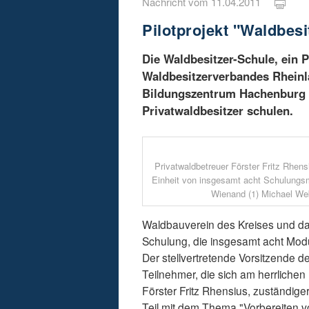
Nachricht vom 11.04.2011
Pilotprojekt "Waldbesi
Die Waldbesitzer-Schule, ein 
Waldbesitzerverbandes Rheinla
Bildungszentrum Hachenburg 
Privatwaldbesitzer schulen.
Privatwaldbetreuer Förster Fritz Rhensi
Einheit von insgesamt acht Schulungs
Wienand (1) Michael Web
Waldbauverein des Kreises und das
Schulung, die insgesamt acht Modu
Der stellvertretende Vorsitzende 
Teilnehmer, die sich am herrlichen
Förster Fritz Rhensius, zuständige
Teil mit dem Thema "Vorbereiten 