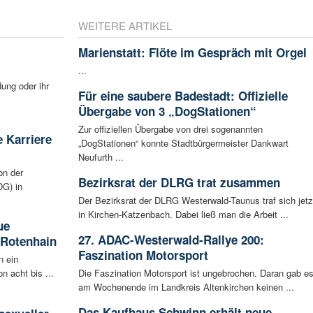
WEITERE ARTIKEL
Marienstatt: Flöte im Gespräch mit Orgel
...
ung oder ihr
Für eine saubere Badestadt: Offizielle
Übergabe von 3 „DogStationen“
Zur offiziellen Übergabe von drei sogenannten
 Karriere
„DogStationen“ konnte Stadtbürgermeister Dankwart
Neufurth ...
on der
Bezirksrat der DLRG trat zusammen
G) in
Der Bezirksrat der DLRG Westerwald-Taunus traf sich jetz
in Kirchen-Katzenbach. Dabei ließ man die Arbeit ...
ue
27. ADAC-Westerwald-Rallye 200:
 Rotenhain
Faszination Motorsport
n ein
n acht bis ...
Die Faszination Motorsport ist ungebrochen. Daran gab e
am Wochenende im Landkreis Altenkirchen keinen ...
:
Das Kaufhaus Schwinn erhält neue