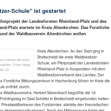
tzer-Schule" ist gestartet
Pilotprojekt der Landesforsten Rheinland-Pfalz und des
nd-Pfalz startete im Kreis Altenkirchen. Das Forstliche
und der Waldbauverein Altenkirchen wollen
Kreis Altenkirchen. An den Start ging in
Breitscheidt die erste Waldbesitzer-
us startete die erste
Schule, ein Pilotprojekt der Landesforsten
modulen. Fotos Helga
Rheinland-Pfalz in Kooperation mit dem
er (3)
Waldbesitzerverband des Landes. Der
 Forstliche Bildungszentrum in Hachenburg führen im Kreis die
le enthält, durch.
des Waldbauvereins, Herbert Marenbach begrüßte die 16
 Frühlingstag im Saal Schäfer in Breitscheidt eingefunden hatten.
r Privatwaldbetreuer des Forstamtes, startete den theoretischen
von Holzerntemaßnahmen". Nach der Mittagspause folgte der