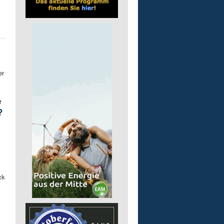
er
e
?
ck