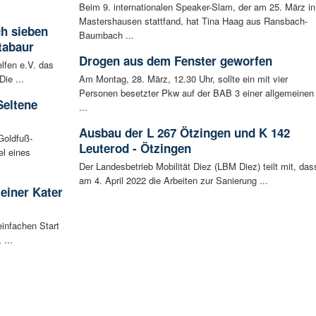
Beim 9. internationalen Speaker-Slam, der am 25. März in
Mastershausen stattfand, hat Tina Haag aus Ransbach-
ch sieben
Baumbach ...
tabaur
Drogen aus dem Fenster geworfen
lfen e.V. das
ie ...
Am Montag, 28. März, 12.30 Uhr, sollte ein mit vier
Personen besetzter Pkw auf der BAB 3 einer allgemeinen
Seltene
...
Ausbau der L 267 Ötzingen und K 142
Goldfuß-
Leuterod - Ötzingen
l eines
Der Landesbetrieb Mobilität Diez (LBM Diez) teilt mit, das
am 4. April 2022 die Arbeiten zur Sanierung ...
leiner Kater
infachen Start
 ...