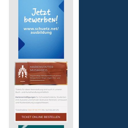
Arbeitstrainer/-in (m/w/
Lebenshilfe im Landkreis Altenk
GmbH
57610 Altenkirchen (Westerwald