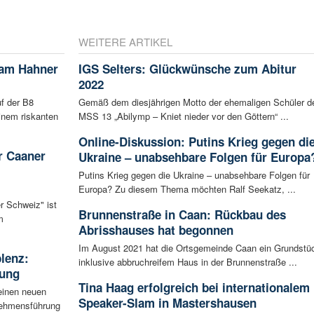
WEITERE ARTIKEL
 am Hahner
IGS Selters: Glückwünsche zum Abitur
2022
f der B8
Gemäß dem diesjährigen Motto der ehemaligen Schüler d
inem riskanten
MSS 13 „Abilymp – Kniet nieder vor den Göttern“ ...
Online-Diskussion: Putins Krieg gegen di
r Caaner
Ukraine – unabsehbare Folgen für Europa
Putins Krieg gegen die Ukraine – unabsehbare Folgen für
Europa? Zu diesem Thema möchten Ralf Seekatz, ...
r Schweiz" ist
Brunnenstraße in Caan: Rückbau des
m
Abrisshauses hat begonnen
Im August 2021 hat die Ortsgemeinde Caan ein Grundstü
blenz:
inklusive abbruchreifem Haus in der Brunnenstraße ...
rung
Tina Haag erfolgreich bei internationalem
einen neuen
Speaker-Slam in Mastershausen
rnehmensführung