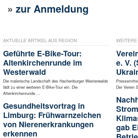
»
zur Anmeldung
AKTUELLE ARTIKEL AUS REGION
WEITERE
Geführte E-Bike-Tour:
Verein
Altenkirchenrunde im
e. V. 
Westerwald
Ukrai
Die malerische Landschaft des Hachenburger Westerwalds
Pressemitte
lädt zu einer weiteren E-Bike-Tour ein. Die
Der Verein So
Altenkirchenrunde ...
Nachh
Gesundheitsvortrag in
Strom
Limburg: Frühwarnzeichen
Klima
von Nierenerkrankungen
gab E
erkennen
Betri