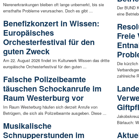
Nierenerkrankungen bleiben oft lange unbemerkt, bis sie
Der BUND Kr
ernsthafte Probleme verursachen. Doch es gibt ...
eine Betrie
Benefizkonzert in Wissen:
Resol
Europäisches
Freie
Orchesterfestival für den
Entn
guten Zweck
Probl
Am 22. August 2026 findet im Kulturwerk Wissen das dritte
Die kürzlic
europäische Orchesterfestival für den guten ...
Verbandsge
zahlreiche R
Falsche Polizeibeamte
täuschen Schockanrufe im
Lande
Raum Westerburg vor
Verwe
Giftp
Im Raum Westerburg häufen sich derzeit Anrufe von
Betrügern, die sich als Polizeibeamte ausgeben. Diese ...
Jakobskreuzk
Bärlauch: We
Musikalische
Schnupperstunden im
Aktue