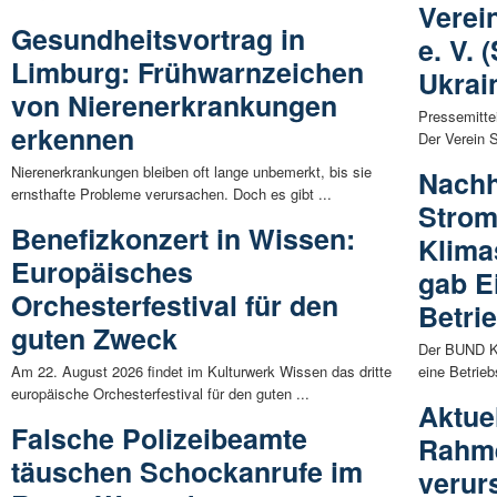
Verein
Gesundheitsvortrag in
e. V. 
Limburg: Frühwarnzeichen
Ukrai
von Nierenerkrankungen
Pressemitte
erkennen
Der Verein So
Nierenerkrankungen bleiben oft lange unbemerkt, bis sie
Nachh
ernsthafte Probleme verursachen. Doch es gibt ...
Strom
Benefizkonzert in Wissen:
Klima
Europäisches
gab E
Orchesterfestival für den
Betri
guten Zweck
Der BUND Kr
Am 22. August 2026 findet im Kulturwerk Wissen das dritte
eine Betrie
europäische Orchesterfestival für den guten ...
Aktue
Falsche Polizeibeamte
Rahm
täuschen Schockanrufe im
verur