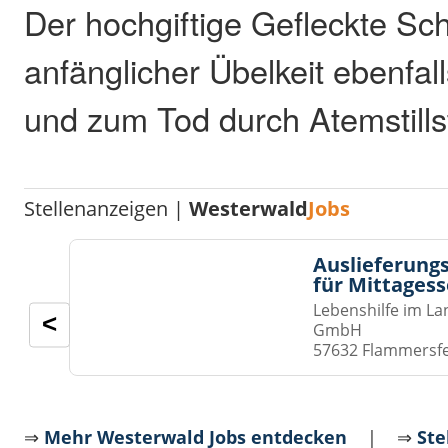
Der hochgiftige Gefleckte Sch
anfänglicher Übelkeit ebenfa
und zum Tod durch Atemstills
Stellenanzeigen |
Westerwald
Jobs
Auslieferungs
für Mittages
Lebenshilfe im La
<
GmbH
57632 Flammersf
⇒
Mehr Westerwald Jobs entdecken
| ⇒
Ste