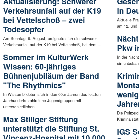
Aktualisierung: Schwerer
Gesch
Verkehrsunfall auf der K19
in De
bei Vettelschoß – zwei
Aktuelle Fr
am 12. und 
Todesopfer
Nächt
Am Sonntag, 9. August, ereignete sich ein schwerer
Verkehrsunfall auf der K19 bei Vettelschoß, bei dem ...
Pkw i
Sommer im KulturWerk
In der Nach
ein unbekann
Wissen: 60-jähriges
Bühnenjubiläum der Band
Krimi
"The Rhythmics"
Monta
wenigs
In Wissen bildeten sich in den 60er Jahren des letzten
Jahrhunderts zahlreiche Jugendgruppen mit
Jahre
unterschiedlichen ...
Die Polizeid
Max Stillger Stiftung
Kriminalstat
unterstützt die Stiftung St.
IGS S
Vincenz-Hospital mit 10.000