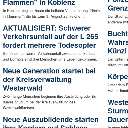
Flammen" in Koblenz
Grenz
In Koblenz beginnt heute die beliebte Veranstaltung "Rhein
in Flammen", die bis zum 9. August zahlreiche ...
Der Stadtra
anderem mit 
AKTUALISIERT: Schwerer
Bucht
Verkehrsunfall auf der L 265
Wahrs
fordert mehrere Todesopfer
Künzl
Bei einem schweren Verkehrsunfall zwischen Linkenbach
und Dürrholz sind drei Menschen ums Leben gekommen. ...
Der Unterti
Altertum“ en
Neue Generation startet bei
Körpe
der Kreisverwaltung
Unter dem E
Westerwald
Hattert hand
Zwölf junge Menschen beginnen ihre Ausbildung oder ihr
Weste
duales Studium bei der Kreisverwaltung des
Westerwaldkreises. ...
Sturm
Neue Auszubildende starten
Dauer
ihre Karriere auf Schloss
In einer le