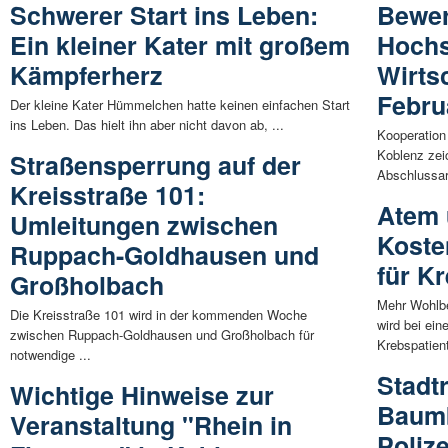
Schwerer Start ins Leben:
Bewer
Ein kleiner Kater mit großem
Hochs
Kämpferherz
Wirts
Febru
Der kleine Kater Hümmelchen hatte keinen einfachen Start
ins Leben. Das hielt ihn aber nicht davon ab, ...
Kooperation
Koblenz zeic
Straßensperrung auf der
Abschlussarb
Kreisstraße 101:
Atem 
Umleitungen zwischen
Koste
Ruppach-Goldhausen und
für K
Großholbach
Mehr Wohlb
Die Kreisstraße 101 wird in der kommenden Woche
wird bei ein
zwischen Ruppach-Goldhausen und Großholbach für
Krebspatient
notwendige ...
Stadt
Wichtige Hinweise zur
Baumb
Veranstaltung "Rhein in
Polize