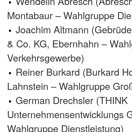
Wendelin Abresch (Abresch
Montabaur – Wahlgruppe Dien
Joachim Altmann (Gebrüd
& Co. KG, Ebernhahn – Wah
Verkehrsgewerbe)
Reiner Burkard (Burkard H
Lahnstein – Wahlgruppe Gro
German Drechsler (THINK
Unternehmensentwicklungs 
Wahlgruppe Dienstleistung)