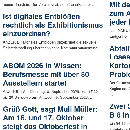
Mit d
neuen Baustein: Der Verein ist ab sofort anerkannter ...
zum A
Ist digitales Entblößen
jeder
rechtlich als Exhibitionismus
Laut NABU l
einzuordnen?
Endgeräte i
ANZEIGE | Digitales Entblößen bezeichnet die sexuelle
Abfall
Selbstdarstellung über technische Kommunikationsmittel.
...
Loses
ABOM 2026 in Wissen:
Karto
Berufsmesse mit über 80
Prob
Ausstellern startet
Der Onlinev
Beginn der 
ANZEIGE | Am Dienstag, 8. September 2026, von 17:30
...
bis 20 Uhr sowie am Mittwoch, 9. September 2026, ...
Zwei 
Grüß Gott, sagt Muli Müller:
B 8 i
Am 16. und 17. Oktober
Ein 84-Jähri
steigt das Oktoberfest in
Zufahrtstraß