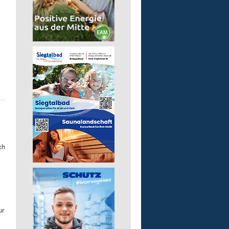
ch
ur