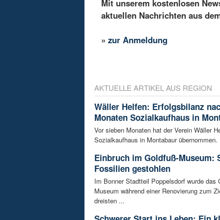
Mit unserem kostenlosen Newsl
aktuellen Nachrichten aus de
»
zur Anmeldung
AKTUELLE ARTIKEL AUS REGION
Wäller Helfen: Erfolgsbilanz na
Monaten Sozialkaufhaus in Mon
Vor sieben Monaten hat der Verein Wäller He
Sozialkaufhaus in Montabaur übernommen. D
Einbruch im Goldfuß-Museum: 
Fossilien gestohlen
Im Bonner Stadtteil Poppelsdorf wurde das 
Museum während einer Renovierung zum Zie
dreisten ...
Schwerer Start ins Leben: Ein k