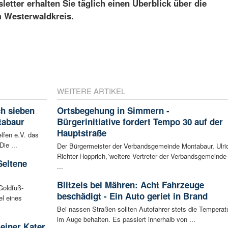
etter erhalten Sie täglich einen Überblick über die
m Westerwaldkreis.
WEITERE ARTIKEL
ch sieben
Ortsbegehung in Simmern -
tabaur
Bürgerinitiative fordert Tempo 30 auf der
Hauptstraße
lfen e.V. das
ie ...
Der Bürgermeister der Verbandsgemeinde Montabaur, Ulri
Richter-Hopprich,´weitere Vertreter der Verbandsgemeinde
Seltene
...
Blitzeis bei Mähren: Acht Fahrzeuge
Goldfuß-
beschädigt - Ein Auto geriet in Brand
l eines
Bei nassen Straßen sollten Autofahrer stets die Temperat
im Auge behalten. Es passiert innerhalb von ...
leiner Kater