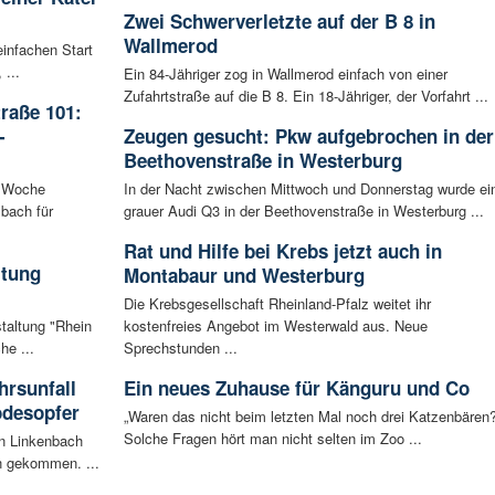
Zwei Schwerverletzte auf der B 8 in
Wallmerod
infachen Start
 ...
Ein 84-Jähriger zog in Wallmerod einfach von einer
Zufahrtstraße auf die B 8. Ein 18-Jähriger, der Vorfahrt ...
raße 101:
-
Zeugen gesucht: Pkw aufgebrochen in der
Beethovenstraße in Westerburg
n Woche
In der Nacht zwischen Mittwoch und Donnerstag wurde ei
bach für
grauer Audi Q3 in der Beethovenstraße in Westerburg ...
Rat und Hilfe bei Krebs jetzt auch in
ltung
Montabaur und Westerburg
Die Krebsgesellschaft Rheinland-Pfalz weitet ihr
staltung "Rhein
kostenfreies Angebot im Westerwald aus. Neue
he ...
Sprechstunden ...
rsunfall
Ein neues Zuhause für Känguru und Co
odesopfer
„Waren das nicht beim letzten Mal noch drei Katzenbären?
Solche Fragen hört man nicht selten im Zoo ...
en Linkenbach
n gekommen. ...