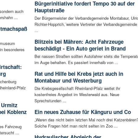
Bürgerinitiative fordert Tempo 30 auf der
Hauptstraße
 sondern auch
rshahn ...
Der Bürgermeister der Verbandsgemeinde Montabaur, Ulri
Richter-Hopprich,´weitere Vertreter der Verbandsgemeinde
itmachspaß
...
Blitzeis bei Mähren: Acht Fahrzeuge
tsmuseum
beschädigt - Ein Auto geriet in Brand
ein besonderes
Bei nassen Straßen sollten Autofahrer stets die Temperat
im Auge behalten. Es passiert innerhalb von ...
irtschaft:
urg
Rat und Hilfe bei Krebs jetzt auch in
Montabaur und Westerburg
achenburg
heinland-Pfalz
Die Krebsgesellschaft Rheinland-Pfalz weitet ihr
kostenfreies Angebot im Westerwald aus. Neue
Sprechstunden ...
 Urmitz
bei Koblenz
Ein neues Zuhause für Känguru und Co
„Waren das nicht beim letzten Mal noch drei Katzenbären?
Solche Fragen hört man nicht selten im Zoo ...
les Fahrzeug
ersucht ...
Hydraulischer Abgleich der