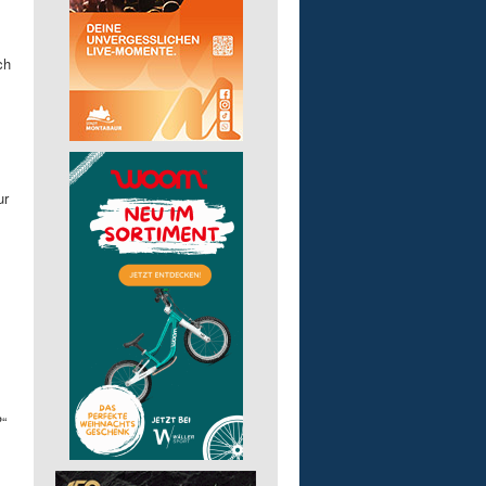
ch
ur
“