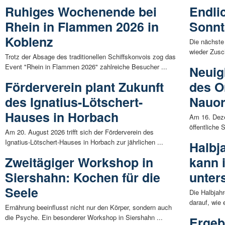
Ruhiges Wochenende bei
Endli
Rhein in Flammen 2026 in
Sonnta
Koblenz
Die nächste 
wieder Zusch
Trotz der Absage des traditionellen Schiffskonvois zog das
Event "Rhein in Flammen 2026" zahlreiche Besucher ...
Neuig
Förderverein plant Zukunft
des O
des Ignatius-Lötschert-
Nauor
Hauses in Horbach
Am 16. Deze
öffentliche 
Am 20. August 2026 trifft sich der Förderverein des
Ignatius-Lötschert-Hauses in Horbach zur jährlichen ...
Halbj
Zweitägiger Workshop in
kann 
Siershahn: Kochen für die
unter
Seele
Die Halbjah
darauf, wie 
Ernährung beeinflusst nicht nur den Körper, sondern auch
die Psyche. Ein besonderer Workshop in Siershahn ...
Ergeb