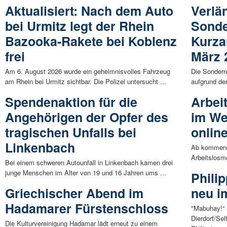
Aktualisiert: Nach dem Auto
Verlä
bei Urmitz legt der Rhein
Sonde
Bazooka-Rakete bei Koblenz
Kurza
frei
März 
Am 6. August 2026 wurde ein geheimnisvolles Fahrzeug
Die Sonderr
am Rhein bei Urmitz sichtbar. Die Polizei untersucht ...
aufgrund de
Spendenaktion für die
Arbei
Angehörigen der Opfer des
im We
tragischen Unfalls bei
onlin
Linkenbach
Ab kommende
Arbeitslosm
Bei einem schweren Autounfall in Linkenbach kamen drei
junge Menschen im Alter von 19 und 16 Jahren ums ...
Phili
Griechischer Abend im
neu 
Hadamarer Fürstenschloss
"Mabuhay!“ 
Dierdorf/Se
Die Kulturvereinigung Hadamar lädt erneut zu einem