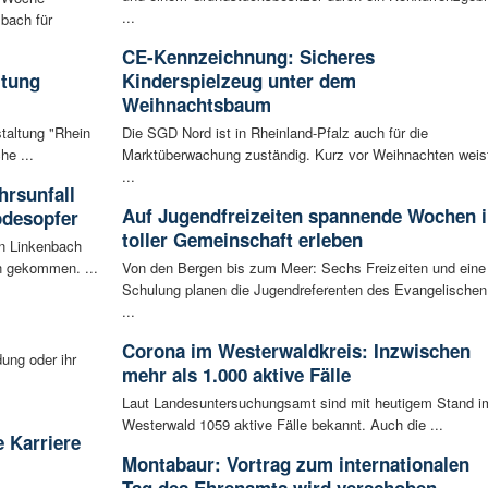
...
bach für
CE-Kennzeichnung: Sicheres
ltung
Kinderspielzeug unter dem
Weihnachtsbaum
staltung "Rhein
Die SGD Nord ist in Rheinland-Pfalz auch für die
he ...
Marktüberwachung zuständig. Kurz vor Weihnachten weis
...
rsunfall
Auf Jugendfreizeiten spannende Wochen i
odesopfer
toller Gemeinschaft erleben
en Linkenbach
n gekommen. ...
Von den Bergen bis zum Meer: Sechs Freizeiten und eine
Schulung planen die Jugendreferenten des Evangelischen
...
Corona im Westerwaldkreis: Inzwischen
ung oder ihr
mehr als 1.000 aktive Fälle
Laut Landesuntersuchungsamt sind mit heutigem Stand i
Westerwald 1059 aktive Fälle bekannt. Auch die ...
 Karriere
Montabaur: Vortrag zum internationalen
Tag des Ehrenamts wird verschoben