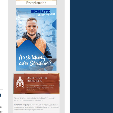
t
de
et