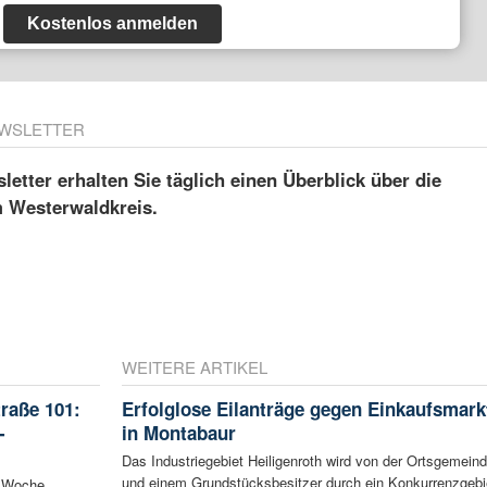
Kostenlos anmelden
WSLETTER
etter erhalten Sie täglich einen Überblick über die
m Westerwaldkreis.
WEITERE ARTIKEL
raße 101:
Erfolglose Eilanträge gegen Einkaufsmark
-
in Montabaur
Das Industriegebiet Heiligenroth wird von der Ortsgemein
und einem Grundstücksbesitzer durch ein Konkurrenzgebi
n Woche