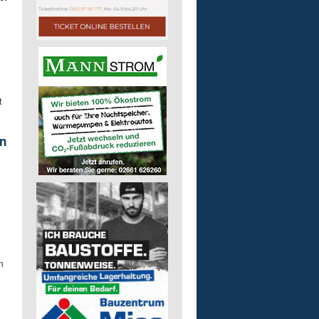
t
n
m