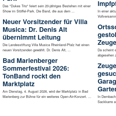
Impfpf
Das "Dukes Trio" feiert sein 20-jähriges Bestehen mit einer
Show im Stöffel-Park. Die Band, die aus dem ...
In einer akt
Vollversamm
Neuer Vorsitzender für Villa
Ortssc
Musica: Dr. Denis Alt
gestoh
übernimmt Leitung
Zeug
Die Landesstiftung Villa Musica Rheinland-Pfalz hat einen
neuen Vorsitzenden gewählt. Dr. Denis Alt, ...
Da scheint 
abgesehen z
Bad Marienberger
Zeuge
Sommerfestival 2026:
gesuc
TonBand rockt den
Garag
Marktplatz
Garte
Am Dienstag, 4. August 2026, wird der Marktplatz in Bad
Marienberg zur Bühne für ein weiteres Open-Air-Konzert. ...
In Dernbach
Sackkarre a