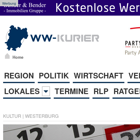
Werbung
Home
REGION
POLITIK
WIRTSCHAFT
VE
LOKALES
TERMINE
RLP
RATGE
KULTUR
|
WESTERBURG