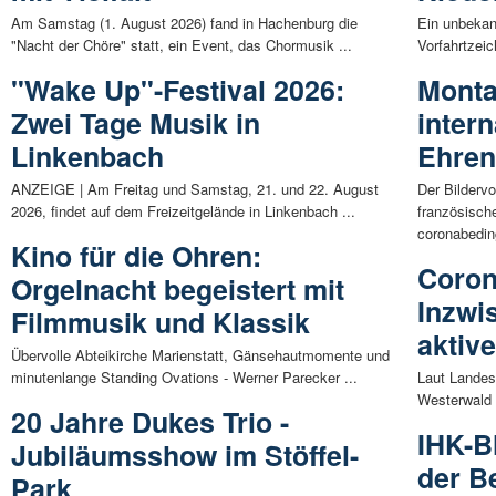
Am Samstag (1. August 2026) fand in Hachenburg die
Ein unbekan
"Nacht der Chöre" statt, ein Event, das Chormusik ...
Vorfahrtzei
"Wake Up"-Festival 2026:
Monta
Zwei Tage Musik in
inter
Linkenbach
Ehren
ANZEIGE | Am Freitag und Samstag, 21. und 22. August
Der Bilderv
2026, findet auf dem Freizeitgelände in Linkenbach ...
französisch
coronabeding
Kino für die Ohren:
Coron
Orgelnacht begeistert mit
Inzwi
Filmmusik und Klassik
aktive
Übervolle Abteikirche Marienstatt, Gänsehautmomente und
minutenlange Standing Ovations - Werner Parecker ...
Laut Landes
Westerwald 
20 Jahre Dukes Trio -
IHK-B
Jubiläumsshow im Stöffel-
der Be
Park