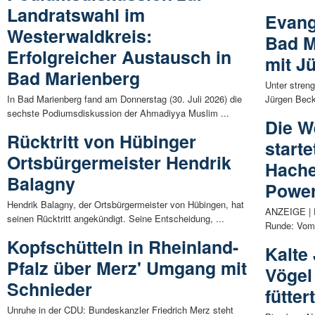
Landratswahl im
Evang
Westerwaldkreis:
Bad M
Erfolgreicher Austausch in
mit J
Bad Marienberg
Unter stren
In Bad Marienberg fand am Donnerstag (30. Juli 2026) die
Jürgen Beck
sechste Podiumsdiskussion der Ahmadiyya Muslim ...
Die W
Rücktritt von Hübinger
starte
Ortsbürgermeister Hendrik
Hache
Balagny
Powe
Hendrik Balagny, der Ortsbürgermeister von Hübingen, hat
ANZEIGE | D
seinen Rücktritt angekündigt. Seine Entscheidung, ...
Runde: Vom 
Kopfschütteln in Rheinland-
Kalte
Pfalz über Merz' Umgang mit
Vögel
Schnieder
fütter
Unruhe in der CDU: Bundeskanzler Friedrich Merz steht