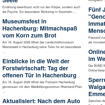
Seele
Ernährung beeinflusst nicht nur den Körper, sondern auch
Fünf 
die Psyche. Ein besonderer Workshop in Siershahn ...
"Geno
Museumsfest in
Immat
Hachenburg: Mitmachspaß
Mensc
vom Korn zum Brot
Passend zum
Am 16. August 2026 öffnet das Landschaftsmuseum
als Immateri
Westerwald in Hachenburg seine Türen für ein besonderes
Onlin
...
im We
Einblicke in die Welt der
Der BUND We
Forstwirtschaft: Tag der
Online-Vera
offenen Tür in Hachenburg
Sperr
Am 16. August 2026 öffnet das Forstamt Hachenburg
Waiga
gemeinsam mit dem Waldbildungszentrum Rheinland-Pfalz
...
Emme
Aktualisiert: Nach dem Auto
Zwischen d