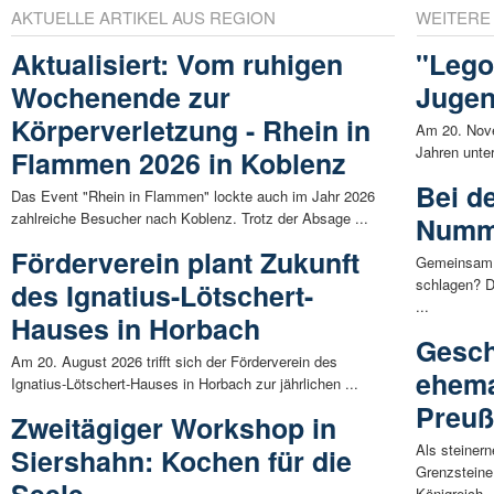
AKTUELLE ARTIKEL AUS REGION
WEITERE
Aktualisiert: Vom ruhigen
"Lego
Wochenende zur
Jugen
Körperverletzung - Rhein in
Am 20. Nove
Jahren unte
Flammen 2026 in Koblenz
Bei d
Das Event "Rhein in Flammen" lockte auch im Jahr 2026
zahlreiche Besucher nach Koblenz. Trotz der Absage ...
Numme
Förderverein plant Zukunft
Gemeinsam f
schlagen? D
des Ignatius-Lötschert-
...
Hauses in Horbach
Gesch
Am 20. August 2026 trifft sich der Förderverein des
ehema
Ignatius-Lötschert-Hauses in Horbach zur jährlichen ...
Preuß
Zweitägiger Workshop in
Als steiner
Siershahn: Kochen für die
Grenzsteine
Königreich .