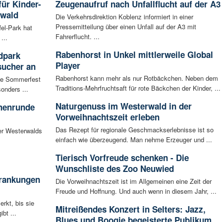
für Kinder-
Zeugenaufruf nach Unfallflucht auf der A3
rwald
Die Verkehrsdirektion Koblenz informiert in einer
Pressemitteilung über einen Unfall auf der A3 mit
fel-Park hat
Fahrerflucht. ...
...
Rabenhorst in Unkel mittlerweile Global
dpark
Player
sucher an
Rabenhorst kann mehr als nur Rotbäckchen. Neben dem
te Sommerfest
Traditions-Mehrfruchtsaft für rote Bäckchen der Kinder, ...
onders ...
Naturgenuss im Westerwald in der
chenrunde
Vorweihnachtszeit erleben
Das Rezept für regionale Geschmackserlebnisse ist so
er Westerwalds
einfach wie überzeugend. Man nehme Erzeuger und ...
Tierisch Vorfreude schenken - Die
Wunschliste des Zoo Neuwied
krankungen
Die Vorweihnachtszeit ist im Allgemeinen eine Zeit der
Freude und Hoffnung. Und auch wenn in diesem Jahr, ...
rkt, bis sie
Mitreißendes Konzert in Selters: Jazz,
bt ...
Blues und Boogie begeisterte Publikum