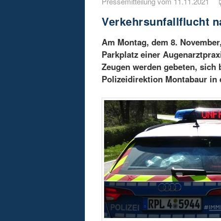
Pressemitteilung vom 11.11.2021
Verkehrsunfallflucht n
Am Montag, dem 8. November,
Parkplatz einer Augenarztprax
Zeugen werden gebeten, sich be
Polizeidirektion Montabaur in