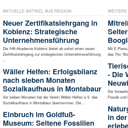
AKTUELLE ARTIKEL AUS REGION
WEITERE
Neuer Zertifikatslehrgang in
Mitre
Koblenz: Strategische
Selte
Unternehmensführung
Boogi
Die IHK-Akademie Koblenz bietet ab sofort einen neuen
Mit E-Piano
Zertifikatslehrgang zur strategischen Unternehmensführung
das Trio "Bo
...
Tieri
Wäller Helfen: Erfolgsbilanz
- Die
nach sieben Monaten
Neuw
Sozialkaufhaus in Montabaur
Die Vorweihn
Vor sieben Monaten hat der Verein Wäller Helfen e.V. das
Freude und 
Sozialkaufhaus in Montabaur übernommen. Die ...
Natur
Einbruch im Goldfuß-
in de
Museum: Seltene Fossilien
erleb