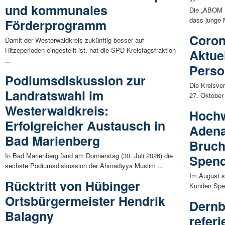
und kommunales
Die „ABOM D
dass junge 
Förderprogramm
Coron
Damit der Westerwaldkreis zukünftig besser auf
Hitzeperioden eingestellt ist, hat die SPD-Kreistagsfraktion
Aktuel
...
Pers
Podiumsdiskussion zur
Die Kreisve
Landratswahl im
27. Oktober 
Westerwaldkreis:
Hochw
Erfolgreicher Austausch in
Adena
Bad Marienberg
Bruch
In Bad Marienberg fand am Donnerstag (30. Juli 2026) die
Spen
sechste Podiumsdiskussion der Ahmadiyya Muslim ...
Im August s
Rücktritt von Hübinger
Kunden Spen
Ortsbürgermeister Hendrik
Dernb
Balagny
referi