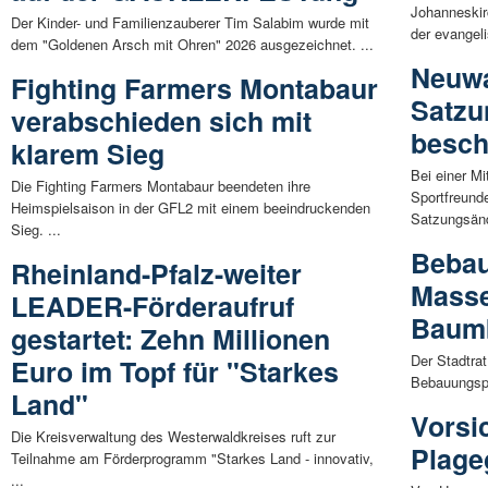
Johanneskir
Der Kinder- und Familienzauberer Tim Salabim wurde mit
der evangeli
dem "Goldenen Arsch mit Ohren" 2026 ausgezeichnet. ...
Neuwa
Fighting Farmers Montabaur
Satzu
verabschieden sich mit
besch
klarem Sieg
Bei einer M
Die Fighting Farmers Montabaur beendeten ihre
Sportfreund
Heimspielsaison in der GFL2 mit einem beeindruckenden
Satzungsänd
Sieg. ...
Beba
Rheinland-Pfalz-weiter
Masse
LEADER-Förderaufruf
Baumb
gestartet: Zehn Millionen
Der Stadtra
Euro im Topf für "Starkes
Bebauungspl
Land"
Vorsi
Die Kreisverwaltung des Westerwaldkreises ruft zur
Plage
Teilnahme am Förderprogramm "Starkes Land - innovativ,
...