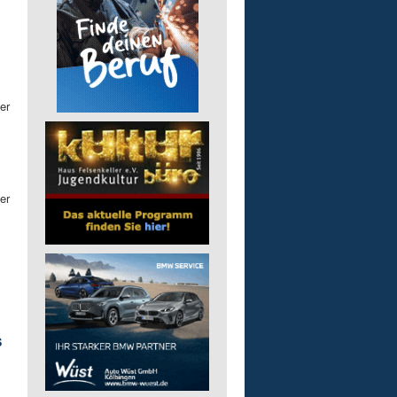
er
er
s