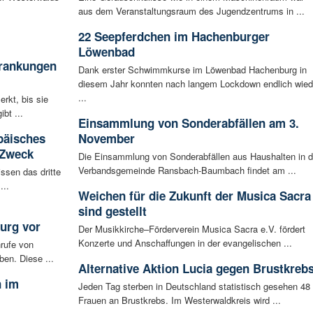
aus dem Veranstaltungsraum des Jugendzentrums in ...
22 Seepferdchen im Hachenburger
Löwenbad
krankungen
Dank erster Schwimmkurse im Löwenbad Hachenburg in
diesem Jahr konnten nach langem Lockdown endlich wied
...
rkt, bis sie
bt ...
Einsammlung von Sonderabfällen am 3.
päisches
November
 Zweck
Die Einsammlung von Sonderabfällen aus Haushalten in d
Verbandsgemeinde Ransbach-Baumbach findet am ...
ssen das dritte
...
Weichen für die Zukunft der Musica Sacra
sind gestellt
urg vor
Der Musikkirche–Förderverein Musica Sacra e.V. fördert
Konzerte und Anschaffungen in der evangelischen ...
rufe von
ben. Diese ...
Alternative Aktion Lucia gegen Brustkreb
n im
Jeden Tag sterben in Deutschland statistisch gesehen 48
Frauen an Brustkrebs. Im Westerwaldkreis wird ...