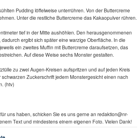
ühlten Pudding löffelweise unterrühren. Von der Buttercreme
ehmen. Unter die restliche Buttercreme das Kakaopulver rühren.
Zentimeter tief in der Mitte aushöhlen. Den herausgenommenen
 dadurch ergibt sich später eine warzige Oberfläche. In die
weils ein zweites Muffin mit Buttercreme daraufsetzen, das
streichen. Auf diese Weise sechs Monster gestalten.
tztülle zu zwei Augen-Kreisen aufspritzen und auf jeden Kreis
r schwarzen Zuckerschrift jedem Monstergesicht einen nach
. (htv)
t für uns haben, schicken Sie es uns gerne an redaktion@nr-
riebenem Text und mindestens einem eigenen Foto. Vielen Dank!
pte