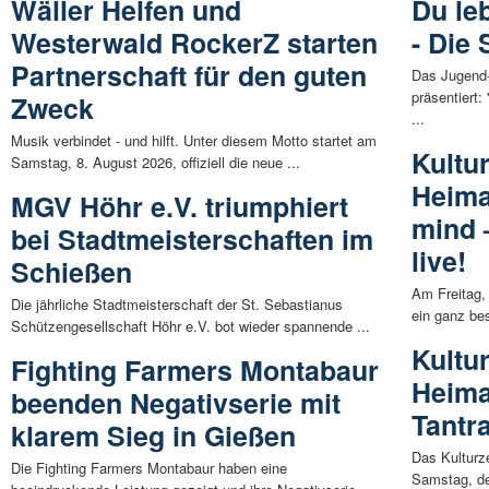
Wäller Helfen und
Du le
Westerwald RockerZ starten
- Die
Partnerschaft für den guten
Das Jugend-
präsentiert
Zweck
...
Musik verbindet - und hilft. Unter diesem Motto startet am
Kultu
Samstag, 8. August 2026, offiziell die neue ...
Heima
MGV Höhr e.V. triumphiert
mind 
bei Stadtmeisterschaften im
live!
Schießen
Am Freitag,
Die jährliche Stadtmeisterschaft der St. Sebastianus
ein ganz be
Schützengesellschaft Höhr e.V. bot wieder spannende ...
Kultu
Fighting Farmers Montabaur
Heima
beenden Negativserie mit
Tantr
klarem Sieg in Gießen
Das Kulturz
Die Fighting Farmers Montabaur haben eine
Samstag, d