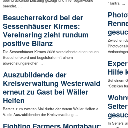
beeindruckende Leistung gezeigt und ihre Negativserie
"Tantra, ...
beendet. ...
Photo
Besucherrekord bei der
Renne
Sessenhäuser Kirmes:
gesuc
Vereinsring zieht rundum
Zwischen de
positive Bilanz
Photovoltai
Die Sessenhäuser Kirmes 2026 verzeichnete einen neuen
Verbandsgem
Besucherrekord und begeisterte mit einem
Expert
abwechslungsreichen ...
Hilfe
Auszubildende der
Bei einem G
Kreisverwaltung Westerwald
"Stricken fü
erneut zu Gast bei Wäller
Wohnu
Helfen
Selte
Bereits zum zweiten Mal durfte der Verein Wäller Helfen e.
gesuc
V. die Auszubildenden der Kreisverwaltung ...
In Selters 
Fighting Farmers Montabaur: