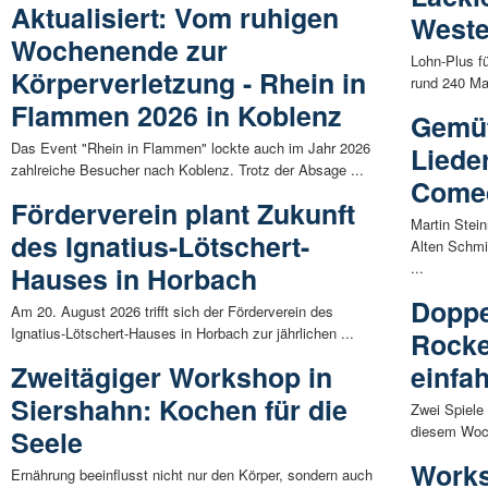
Aktualisiert: Vom ruhigen
Weste
Wochenende zur
Lohn-Plus fü
Körperverletzung - Rhein in
rund 240 Ma
Flammen 2026 in Koblenz
Gemüt
Das Event "Rhein in Flammen" lockte auch im Jahr 2026
Liede
zahlreiche Besucher nach Koblenz. Trotz der Absage ...
Come
Förderverein plant Zukunft
Martin Stei
des Ignatius-Lötschert-
Alten Schmi
...
Hauses in Horbach
Doppe
Am 20. August 2026 trifft sich der Förderverein des
Ignatius-Lötschert-Hauses in Horbach zur jährlichen ...
Rocke
Zweitägiger Workshop in
einfa
Siershahn: Kochen für die
Zwei Spiele
diesem Woch
Seele
Works
Ernährung beeinflusst nicht nur den Körper, sondern auch