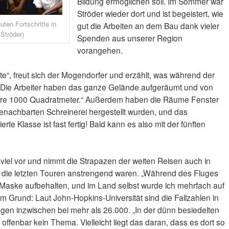
Bildung ermöglichen soll. Im Sommer war
Ströder wieder dort und ist begeistert, wie
uten Fortschritte in
gut die Arbeiten an dem Bau dank vieler
Ströder)
Spenden aus unserer Region
vorangehen.
te“, freut sich der Mogendorfer und erzählt, was während der
 „Die Arbeiter haben das ganze Gelände aufgeräumt und von
rere 1000 Quadratmeter.“ Außerdem haben die Räume Fenster
enachbarten Schreinerei hergestellt wurden, und das
rte Klasse ist fast fertig! Bald kann es also mit der fünften
viel vor und nimmt die Strapazen der weiten Reisen auch in
n die letzten Touren anstrengend waren. „Während des Fluges
Maske aufbehalten, und im Land selbst wurde ich mehrfach auf
em Grund: Laut John-Hopkins-Universität sind die Fallzahlen in
egen inzwischen bei mehr als 26.000. „In der dünn besiedelten
ffenbar kein Thema. Vielleicht liegt das daran, dass es dort so