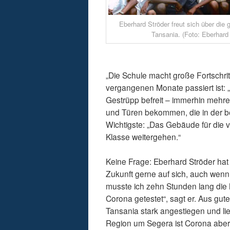
Eberhard Ströder freut sich über die g
Tansania. (Foto: Eberhard 
„Die Schule macht große Fortschrit
vergangenen Monate passiert ist:
Gestrüpp befreit – immerhin meh
und Türen bekommen, die in der b
Wichtigste: „Das Gebäude für die vie
Klasse weitergehen.“
Keine Frage: Eberhard Ströder hat 
Zukunft gerne auf sich, auch wen
musste ich zehn Stunden lang die 
Corona getestet“, sagt er. Aus gut
Tansania stark angestiegen und li
Region um Segera ist Corona aber o