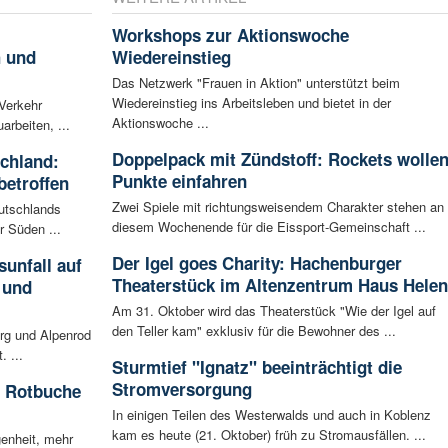
Workshops zur Aktionswoche
h und
Wiedereinstieg
Das Netzwerk "Frauen in Aktion" unterstützt beim
Wiedereinstieg ins Arbeitsleben und bietet in der
 Verkehr
Aktionswoche ...
arbeiten, ...
Doppelpack mit Zündstoff: Rockets wolle
schland:
Punkte einfahren
betroffen
Zwei Spiele mit richtungsweisendem Charakter stehen an
eutschlands
diesem Wochenende für die Eissport-Gemeinschaft ...
r Süden ...
Der Igel goes Charity: Hachenburger
unfall auf
Theaterstück im Altenzentrum Haus Helen
 und
Am 31. Oktober wird das Theaterstück "Wie der Igel auf
den Teller kam" exklusiv für die Bewohner des ...
rg und Alpenrod
. ...
Sturmtief "Ignatz" beeinträchtigt die
Stromversorgung
e Rotbuche
In einigen Teilen des Westerwalds und auch in Koblenz
kam es heute (21. Oktober) früh zu Stromausfällen. ...
enheit, mehr