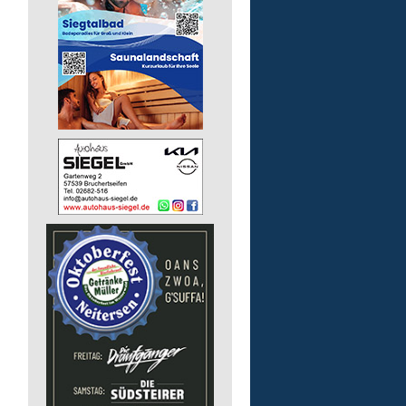
pädagogische Fachkraft
in Vollzeit
Lebenshilfe im Landkreis Altenk
GmbH
57518 Alsdorf