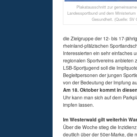
Plakatausschnitt zur gemeinsam
Landessportbund und dem Ministerium 
Gesundheit. (Quelle: SV 
die Zielgruppe der 12- bis 17-jährig
rheinland-pfälzischen Sportlandsc
Interessierten ein sehr einfaches
regionalen Sportvereins anbieten
LSB-Sportjugend soll die Impfquote
Begleitpersonen der jungen Sport
von der Bedeutung der Impfung auc
Am 18. Oktober kommt in dies
Uhr kann man sich auf dem Parkpl
impfen lassen.
Im Westerwald gilt weiterhin Wa
Über die Woche stieg die Inzidienz 
deutlich über der 50er-Marke, die 