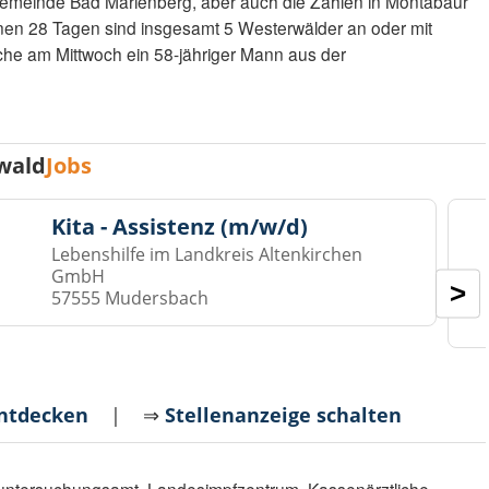
sgemeinde Bad Marienberg, aber auch die Zahlen in Montabaur
enen 28 Tagen sind insgesamt 5 Westerwälder an oder mit
che am Mittwoch ein 58-jähriger Mann aus der
wald
Jobs
Kita - Assistenz (m/w/d)
Lebenshilfe im Landkreis Altenkirchen
GmbH
>
57555 Mudersbach
entdecken
| ⇒
Stellenanzeige schalten