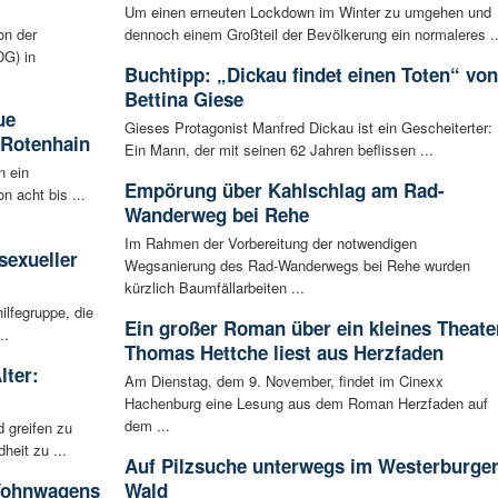
Um einen erneuten Lockdown im Winter zu umgehen und
on der
dennoch einem Großteil der Bevölkerung ein normaleres ..
G) in
Buchtipp: „Dickau findet einen Toten“ von
Bettina Giese
ue
Gieses Protagonist Manfred Dickau ist ein Gescheiterter:
 Rotenhain
Ein Mann, der mit seinen 62 Jahren beflissen ...
n ein
Empörung über Kahlschlag am Rad-
n acht bis ...
Wanderweg bei Rehe
:
Im Rahmen der Vorbereitung der notwendigen
sexueller
Wegsanierung des Rad-Wanderwegs bei Rehe wurden
kürzlich Baumfällarbeiten ...
ilfegruppe, die
Ein großer Roman über ein kleines Theate
..
Thomas Hettche liest aus Herzfaden
lter:
Am Dienstag, dem 9. November, findet im Cinexx
Hachenburg eine Lesung aus dem Roman Herzfaden auf
dem ...
 greifen zu
eit zu ...
Auf Pilzsuche unterwegs im Westerburge
 Wohnwagens
Wald