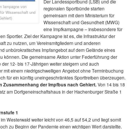
Der Landessportbund (LSB) und die
en Iampagne von
regionalen Sportbünde starten
für Wissenschaft und
gemeinsam mit dem Ministerium für
Gehlert)
Wissenschaft und Gesundheit (MWG)
eine Impfkampagne – insbesondere für
en Sportler. Ziel der Kampagne ist es, die Infrastruktur der
haft zu nutzen, um Vereinsmitgliedern und anderen
 und unbürokratisches Impfangebot auf dem Gelände eines
 zu können. Die gemeinsame Aktion unter Federführung der
 der 12- bis 17-Jährigen weiter steigern und auch
ler mit einem niedrigschwelligen Angebot ohne Terminbuchung
h für ein künftig uneingeschränktes Sporttreiben überzeugen.
em Zusammenhang der Impfbus nach Gehlert.
Von 14 bis 18
atz am Dorfgeneinschaftshaus in der Hachenburger Straße 1
rnstufe 1
im Westerwald weiter leicht von 46,5 auf 54,2 und liegt somit
noch zu Beginn der Pandemie einen wichtigen Wert darstellte.