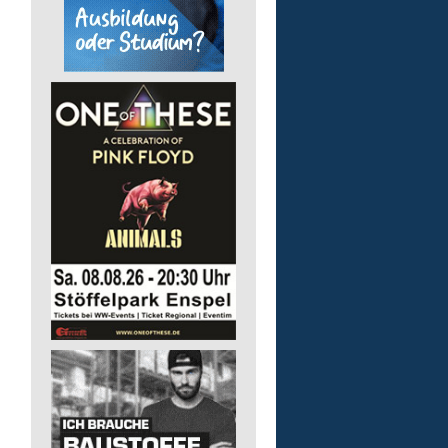
Pädagogische Fachkraft
für die Wohnstätte
Lebenshilfe im Landkreis Altenk
GmbH
57632 Flammersfeld