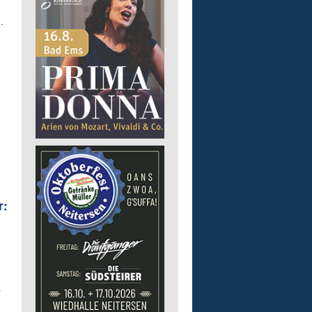
.
r:
r