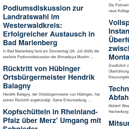
Die Polizeii
Podiumsdiskussion zur
neue Kollege
Landratswahl im
Volls
Westerwaldkreis:
Insta
Erfolgreicher Austausch in
Überf
Bad Marienberg
zwisc
In Bad Marienberg fand am Donnerstag (30. Juli 2026) die
Mont
sechste Podiumsdiskussion der Ahmadiyya Muslim ...
Zusätzlich 
Rücktritt von Hübinger
Überführung
Ortsbürgermeister Hendrik
Kreuzungsbe
Balagny
Techn
Hendrik Balagny, der Ortsbürgermeister von Hübingen, hat
Abfah
seinen Rücktritt angekündigt. Seine Entscheidung, ...
Abfahrt Wes
Kopfschütteln in Rheinland-
Hachenburg 
Pfalz über Merz' Umgang mit
Mitsu
Schnieder