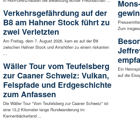
in Höhr-Grenzhausen die Bedeutung echter Freundschaft ...
Mons-
Verkehrsgefährdung auf der
gewi
B8 am Hahner Stock führt zu
Pressemitte
Zum insgesa
zwei Verletzten
Beson
Am Freitag, dem 7. August 2026, kam es auf der B8
zwischen Hahner Stock und Arnshöfen zu einem riskanten
Jeffre
...
empfa
Wäller Tour vom Teufelsberg
Ein Heimspi
zur Caaner Schweiz: Vulkan,
auf die Eis
Felspfade und Erdgeschichte
zum Anfassen
Die Wäller Tour "Vom Teufelsberg zur Caaner Schweiz" ist
eine 13,2 Kilometer lange Rundwanderung im
Kannenbäckerland ...