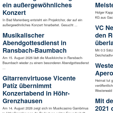
ein außergewöhnliches
Meist
Konzert
Holger Kapp
KG aus Gack
In Bad Marienberg entsteht ein Projektchor, der auf ein
außergewöhnliches Konzert hinarbeitet. Gesucht ...
VC Ne
Musikalischer
den R
Abendgottesdienst in
überl
Ransbach-Baumbach
Mit 0:3 Sätz
Deichstadtvo
Am 15. August 2026 lädt die Musikkirche in Ransbach-
Baumbach wieder zu einem besonderen Abendgottesdienst
Weste
...
Aperol
Gitarrenvirtuose Vicente
Heimat tut 
Patíz übernimmt
veröffentli
Westerwald 
Konzertabend in Höhr-
Grenzhausen
Mit d
2021 
Am 14. August 2026 zeigt sich im Musikcasino Gambrinus