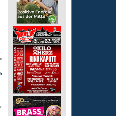
ne
e
r