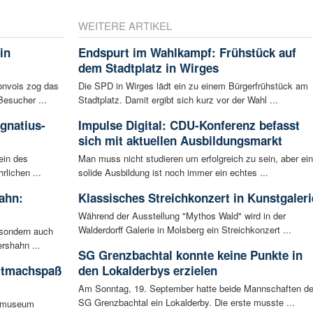
WEITERE ARTIKEL
in
Endspurt im Wahlkampf: Frühstück auf
dem Stadtplatz in Wirges
konvois zog das
Die SPD in Wirges lädt ein zu einem Bürgerfrühstück am
esucher ...
Stadtplatz. Damit ergibt sich kurz vor der Wahl ...
Ignatius-
Impulse Digital: CDU-Konferenz befasst
sich mit aktuellen Ausbildungsmarkt
ein des
Man muss nicht studieren um erfolgreich zu sein, aber ei
rlichen ...
solide Ausbildung ist noch immer ein echtes ...
ahn:
Klassisches Streichkonzert in Kunstgaleri
Während der Ausstellung "Mythos Wald" wird in der
Walderdorff Galerie in Molsberg ein Streichkonzert ...
 sondern auch
rshahn ...
SG Grenzbachtal konnte keine Punkte in
itmachspaß
den Lokalderbys erzielen
Am Sonntag, 19. September hatte beide Mannschaften de
SG Grenzbachtal ein Lokalderby. Die erste musste ...
tsmuseum