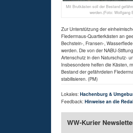
Mit Brutkästen soll der Bestand gefährd
werden.(Foto: Wolfgang 
Zur Unterstützung der einheimisch
Fledermaus-Quartierkästen an geei
Bechstein-, Fransen-, Wasserfle
werden. Die von der NABU-Stiftun
Artenschutz in den Naturschutz- 
Insbesondere helfen die Kästen, 
Bestand der gefährdeten Flederma
stabilisieren. (PM)
Lokales:
Hachenburg & Umgebu
Feedback:
Hinweise an die Reda
WW-Kurier Newsletter