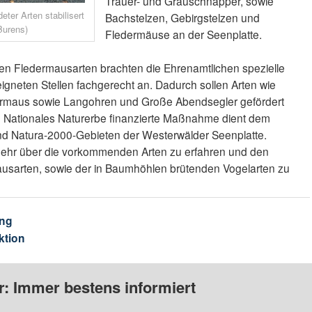
Trauer- und Grauschnäpper, sowie
eter Arten stabilisert
Bachstelzen, Gebirgstelzen und
Burens)
Fledermäuse an der Seenplatte.
en Fledermausarten brachten die Ehrenamtlichen spezielle
gneten Stellen fachgerecht an. Dadurch sollen Arten wie
dermaus sowie Langohren und Große Abendsegler gefördert
g Nationales Naturerbe finanzierte Maßnahme dient dem
und Natura-2000-Gebieten der Westerwälder Seenplatte.
mehr über die vorkommenden Arten zu erfahren und den
usarten, sowie der in Baumhöhlen brütenden Vogelarten zu
ng
ktion
: Immer bestens informiert