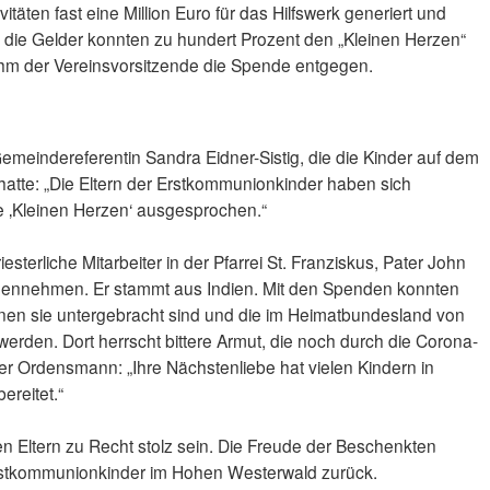
täten fast eine Million Euro für das Hilfswerk generiert und
 die Gelder konnten zu hundert Prozent den „Kleinen Herzen“
ahm der Vereinsvorsitzende die Spende entgegen.
eindereferentin Sandra Eidner-Sistig, die die Kinder auf dem
atte: „Die Eltern der Erstkommunionkinder haben sich
ie ‚Kleinen Herzen‘ ausgesprochen.“
esterliche Mitarbeiter in der Pfarrei St. Franziskus, Pater John
egennehmen. Er stammt aus Indien. Mit den Spenden konnten
enen sie untergebracht sind und die im Heimatbundesland von
 werden. Dort herrscht bittere Armut, die noch durch die Corona-
r Ordensmann: „Ihre Nächstenliebe hat vielen Kindern in
ereitet.“
n Eltern zu Recht stolz sein. Die Freude der Beschenkten
 Erstkommunionkinder im Hohen Westerwald zurück.