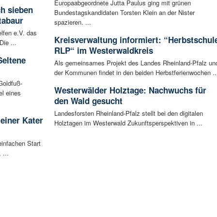
Europaabgeordnete Jutta Paulus ging mit grünen
ch sieben
Bundestagskandidaten Torsten Klein an der Nister
tabaur
spazieren. ...
lfen e.V. das
Kreisverwaltung informiert: “Herbstschul
ie ...
RLP“ im Westerwaldkreis
Seltene
Als gemeinsames Projekt des Landes Rheinland-Pfalz un
der Kommunen findet in den beiden Herbstferienwochen ..
Goldfuß-
Westerwälder Holztage: Nachwuchs für
l eines
den Wald gesucht
Landesforsten Rheinland-Pfalz stellt bei den digitalen
leiner Kater
Holztagen im Westerwald Zukunftsperspektiven in ...
infachen Start
 ...