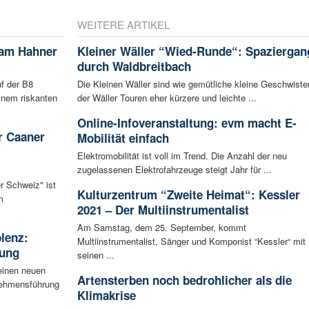
WEITERE ARTIKEL
 am Hahner
Kleiner Wäller “Wied-Runde“: Spaziergan
durch Waldbreitbach
f der B8
Die Kleinen Wäller sind wie gemütliche kleine Geschwiste
inem riskanten
der Wäller Touren eher kürzere und leichte ...
Online-Infoveranstaltung: evm macht E-
r Caaner
Mobilität einfach
Elektromobilität ist voll im Trend. Die Anzahl der neu
zugelassenen Elektrofahrzeuge steigt Jahr für ...
r Schweiz" ist
Kulturzentrum “Zweite Heimat“: Kessler
m
2021 – Der Multiinstrumentalist
Am Samstag, dem 25. September, kommt
blenz:
Multiinstrumentalist, Sänger und Komponist “Kessler“ mit
rung
seinen ...
einen neuen
Artensterben noch bedrohlicher als die
rnehmensführung
Klimakrise