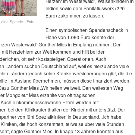
Herzen‘ im Westerwald“, Waisenkindern in
Indien sowie dem Bonifatiuswerk (220
Euro) zukommen zu lassen.
 eine Spende. (Foto:
Einen symbolischen Spendenscheck in
Höhe von 1.060 Euro konnte der
Herzen Westerwald“ Günther Mies in Empfang nehmen. Der
 mit Herzfehlern zur Welt kommen und hilft bei der
derlichen, oft sehr kostspieligen Operationen. Auch
n Ländern suchen Deutschland auf, weil es hierzulande viele
 vielen Ländern jedoch keine Krankenversicherungen gibt, die die
riffe im Ausland übernehmen, müssen diese finanziert werden.
azu Günther Mies „Wir helfen weltweit. Den weitesten Weg
er Mongolei.“ Mies erzählte von oft tragischen
n. Auch einkommensschwache Eltern würden mit
 bei den Klinikaufenthalten der Kinder mit unterstützt. Der
hpartner von fünf Spezialkliniken in Deutschland. „Ich habe
liniken, die hoch konzentriert, teilweise über viele Stunden
en“, sagte Günther Mies. In knapp 13 Jahren konnten aus