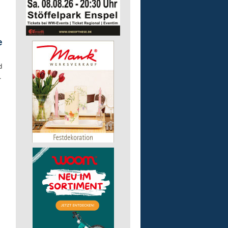
e
d
.