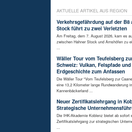
AKTUELLE ARTIKEL AUS REGION
Verkehrsgefährdung auf der B8
Stock führt zu zwei Verletzten
Am Freitag, dem 7. August 2026, kam es au
zwischen Hahner Stock und Arnshöfen zu e
...
Wäller Tour vom Teufelsberg zu
Schweiz: Vulkan, Felspfade und
Erdgeschichte zum Anfassen
Die Wäller Tour "Vom Teufelsberg zur Caane
eine 13,2 Kilometer lange Rundwanderung i
Kannenbäckerland ...
Neuer Zertifikatslehrgang in Ko
Strategische Unternehmensfüh
Die IHK-Akademie Koblenz bietet ab sofort 
Zertifikatslehrgang zur strategischen Unte
...