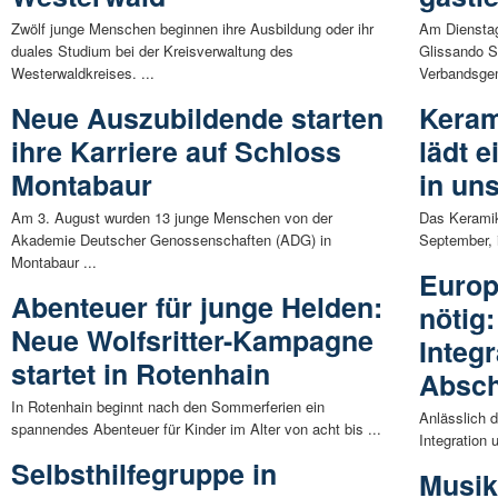
Zwölf junge Menschen beginnen ihre Ausbildung oder ihr
Am Dienstag
duales Studium bei der Kreisverwaltung des
Glissando St
Westerwaldkreises. ...
Verbandsgem
Neue Auszubildende starten
Kera
ihre Karriere auf Schloss
lädt e
Montabaur
in un
Am 3. August wurden 13 junge Menschen von der
Das Kerami
Akademie Deutscher Genossenschaften (ADG) in
September, 
Montabaur ...
Europä
Abenteuer für junge Helden:
nötig:
Neue Wolfsritter-Kampagne
Integr
startet in Rotenhain
Absch
In Rotenhain beginnt nach den Sommerferien ein
Anlässlich 
spannendes Abenteuer für Kinder im Alter von acht bis ...
Integration 
Selbsthilfegruppe in
Musik