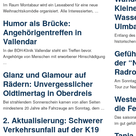
Im Raum Montabaur wird ein Leseabend für eine neue
Klein
Weihnachtskomödie organisiert. Alle Interessierten, ...
Wasse
Humor als Brücke:
Ulmba
Angehörigentreffen in
Entlang des
Vallendar
historische
In der BDH-Klinik Vallendar steht ein Treffen bevor.
Gefüh
Angehörige von Menschen mit erworbener Hirnschädigung
der “
...
Radro
Glanz und Glamour auf
Am Sonntag,
Rädern: Unvergesslicher
Tour zur Nas
Oldtimertag in Oberdreis
Weste
Bei strahlendem Sonnenschein kamen von allen Seiten
die Fe
mindestens 20 Jahre alte Fahrzeuge am Sonntag, dem ...
Das saisona
2. Aktualisierung: Schwerer
im gut gefüh
Verkehrsunfall auf der K19
Tanja