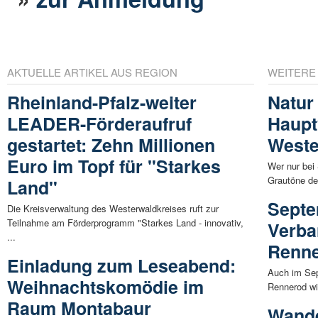
AKTUELLE ARTIKEL AUS REGION
WEITERE
Rheinland-Pfalz-weiter
Natur
LEADER-Förderaufruf
Haupt
gestartet: Zehn Millionen
Weste
Euro im Topf für "Starkes
Wer nur bei
Grautöne de
Land"
Septe
Die Kreisverwaltung des Westerwaldkreises ruft zur
Teilnahme am Förderprogramm "Starkes Land - innovativ,
Verb
...
Renn
Einladung zum Leseabend:
Auch im Sep
Weihnachtskomödie im
Rennerod wi
Raum Montabaur
Wande