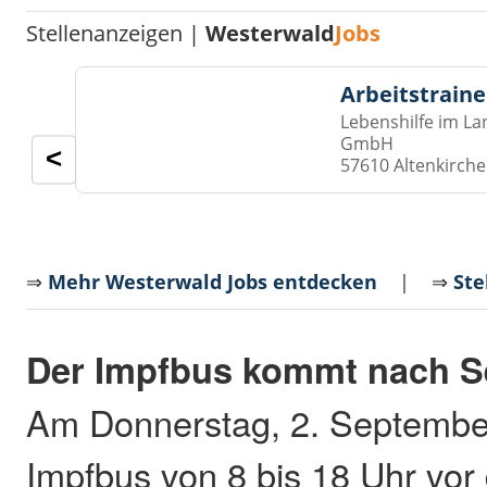
Stellenanzeigen |
Westerwald
Jobs
Arbeitstraine
Lebenshilfe im La
GmbH
<
57610 Altenkirch
⇒
Mehr Westerwald Jobs entdecken
| ⇒
Ste
Der Impfbus kommt nach Se
Am Donnerstag, 2. September
Impfbus von 8 bis 18 Uhr vo