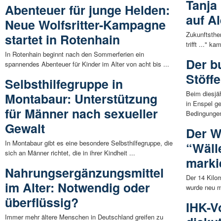
Tanja
Abenteuer für junge Helden:
auf A
Neue Wolfsritter-Kampagne
Zukunftsthe
startet in Rotenhain
trifft ..." 
In Rotenhain beginnt nach den Sommerferien ein
Der b
spannendes Abenteuer für Kinder im Alter von acht bis ...
Stöffe
Selbsthilfegruppe in
Beim diesjä
Montabaur: Unterstützung
in Enspel ge
für Männer nach sexueller
Bedingungen
Gewalt
Der W
In Montabaur gibt es eine besondere Selbsthilfegruppe, die
“Wäll
sich an Männer richtet, die in ihrer Kindheit ...
marki
Nahrungsergänzungsmittel
Der 14 Kilo
im Alter: Notwendig oder
wurde neu m
überflüssig?
IHK-V
Immer mehr ältere Menschen in Deutschland greifen zu