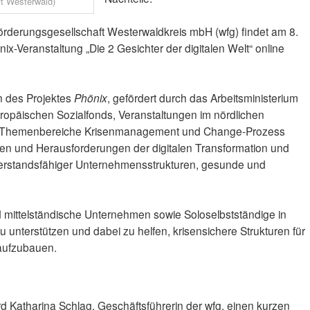
ft Westerwald)
förderungsgesellschaft Westerwaldkreis mbH (wfg) findet am 8.
-Veranstaltung „Die 2 Gesichter der digitalen Welt“ online
n des Projektes
Phönix
, gefördert durch das Arbeitsministerium
uropäischen Sozialfonds, Veranstaltungen im nördlichen
ie Themenbereiche Krisenmanagement und Change-Prozess
n und Herausforderungen der digitalen Transformation und
iderstandsfähiger Unternehmensstrukturen, gesunde und
und mittelständische Unternehmen sowie Soloselbstständige in
u unterstützen und dabei zu helfen, krisensichere Strukturen für
aufzubauen.
ird Katharina Schlag, Geschäftsführerin der wfg, einen kurzen