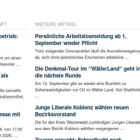
AFT
WEITERE ARTIKEL
betrieb:
Persönliche Arbeitslosmeldung ab 1.
m
September wieder Pflicht
Trotz steigender Coronazahlen läuft die Ausnahmeregelun
ab, sich ohne persönliches Erscheinen arbeitslos ...
ent um einen
rkannter ...
Die Denkmal-Tour im “WällerLand“ geht i
 als
die nächste Runde
Am 12. September gibt es wieder eine Busfahrt zu
Sehenswürdigkeiten vor Ort im Wäller Land. Von Stahlhof
ie sexuelle
...
ationsmittel.
Junge Liberale Koblenz wählen neuen
esse mit
Bezirksvorstand
Die für den Kreis Westerwald zuständigen Jungen Liberal
aus dem Bezirk Koblenz wählten vergangenen ...
6, von 17:30
 2026, ...
Zeugen gesucht: Fahrerflucht nach