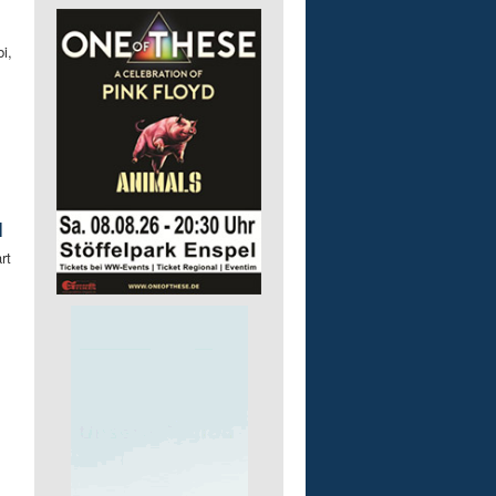
i,
l
rt