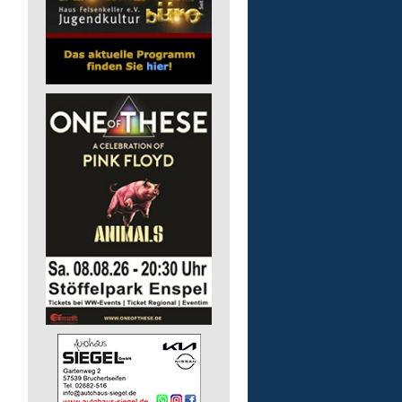
Auslieferungsfahrer/-in
für Mittagessen
Lebenshilfe im Landkreis Altenk
GmbH
57537 Mittelhof