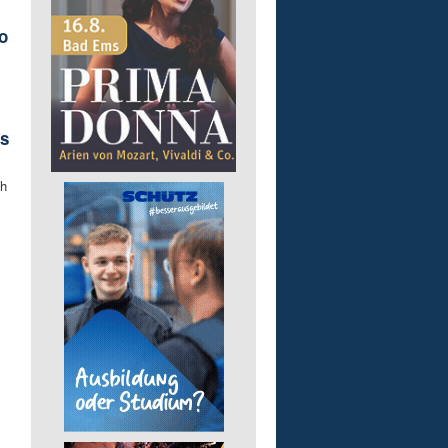
o
s
ch