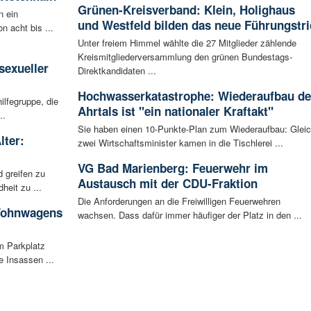
Grünen-Kreisverband: Klein, Holighaus
n ein
und Westfeld bilden das neue Führungstri
n acht bis ...
Unter freiem Himmel wählte die 27 Mitglieder zählende
:
Kreismitgliederversammlung den grünen Bundestags-
sexueller
Direktkandidaten ...
Hochwasserkatastrophe: Wiederaufbau de
ilfegruppe, die
Ahrtals ist "ein nationaler Kraftakt"
..
Sie haben einen 10-Punkte-Plan zum Wiederaufbau: Glei
lter:
zwei Wirtschaftsminister kamen in die Tischlerei ...
VG Bad Marienberg: Feuerwehr im
 greifen zu
Austausch mit der CDU-Fraktion
eit zu ...
Die Anforderungen an die Freiwilligen Feuerwehren
 Wohnwagens
wachsen. Dass dafür immer häufiger der Platz in den ...
m Parkplatz
 Insassen ...