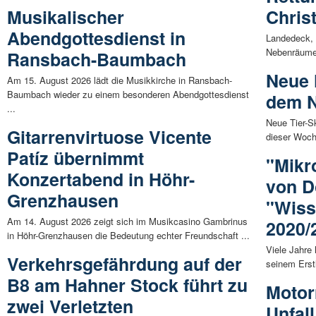
Musikalischer
Chris
Abendgottesdienst in
Landedeck, 
Nebenräume:
Ransbach-Baumbach
Neue 
Am 15. August 2026 lädt die Musikkirche in Ransbach-
Baumbach wieder zu einem besonderen Abendgottesdienst
dem N
...
Neue Tier-S
Gitarrenvirtuose Vicente
dieser Woche
Patíz übernimmt
"Mikr
Konzertabend in Höhr-
von D
Grenzhausen
"Wiss
Am 14. August 2026 zeigt sich im Musikcasino Gambrinus
2020/
in Höhr-Grenzhausen die Bedeutung echter Freundschaft ...
Viele Jahre
Verkehrsgefährdung auf der
seinem Erstl
B8 am Hahner Stock führt zu
Motorr
zwei Verletzten
Unfal