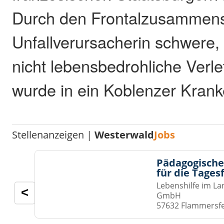
Durch den Frontalzusammensto
Unfallverursacherin schwere,
nicht lebensbedrohliche Verl
wurde in ein Koblenzer Kran
Stellenanzeigen |
Westerwald
Jobs
Pädagogische
für die Tages
Lebenshilfe im La
<
GmbH
57632 Flammersf