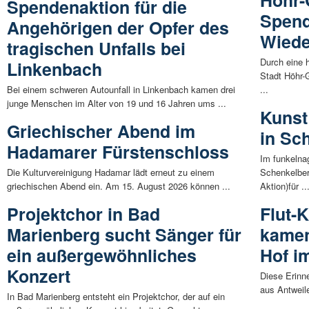
Höhr-
Spendenaktion für die
Spend
Angehörigen der Opfer des
Wiede
tragischen Unfalls bei
Durch eine 
Linkenbach
Stadt Höhr-
Bei einem schweren Autounfall in Linkenbach kamen drei
...
junge Menschen im Alter von 19 und 16 Jahren ums ...
Kunst 
Griechischer Abend im
in Sc
Hadamarer Fürstenschloss
Im funkelna
Die Kulturvereinigung Hadamar lädt erneut zu einem
Schenkelber
griechischen Abend ein. Am 15. August 2026 können ...
Aktion)für ..
Projektchor in Bad
Flut-
Marienberg sucht Sänger für
kamen
ein außergewöhnliches
Hof i
Konzert
Diese Erinn
aus Antweile
In Bad Marienberg entsteht ein Projektchor, der auf ein