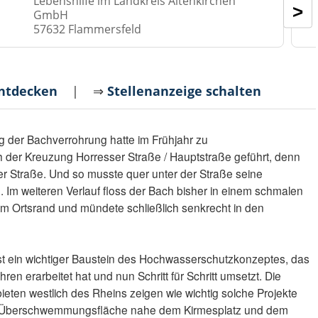
Lebenshilfe im Landkreis Altenkirchen
>
GmbH
57632 Flammersfeld
entdecken
| ⇒
Stellenanzeige schalten
der Bachverrohrung hatte im Frühjahr zu
 der Kreuzung Horresser Straße / Hauptstraße geführt, denn
der Straße. Und so musste quer unter der Straße seine
Im weiteren Verlauf floss der Bach bisher in einem schmalen
m Ortsrand und mündete schließlich senkrecht in den
st ein wichtiger Baustein des Hochwasserschutzkonzeptes, das
ren erarbeitet hat und nun Schritt für Schritt umsetzt. Die
eten westlich des Rheins zeigen wie wichtig solche Projekte
t der Überschwemmungsfläche nahe dem Kirmesplatz und dem