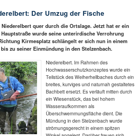
derelbert: Der Umzug der Fische
 Niederelbert quer durch die Ortslage. Jetzt hat er ein
r Hauptstraße wurde seine unterirdische Verrohrung
 Richtung Kirmesplatz schlängelt er sich nun in einem
 bis zu seiner Einmündung in den Stelzenbach.
Niederelbert. Im Rahmen des
Hochwasserschutzkonzeptes wurde ein
Teilstück des Weiherhellbaches durch ein
breites, kurviges und naturnah gestaltetes
Bachbett ersetzt. Es verläuft mitten durch
ein Wiesenstück, das bei hohem
Wasseraufkommen als
Überschwemmungsfläche dient. Die
Mündung in den Stelzenbach wurde
strömungsgerecht in einem spitzen
Winkel angelegt. Darüber freuen sich