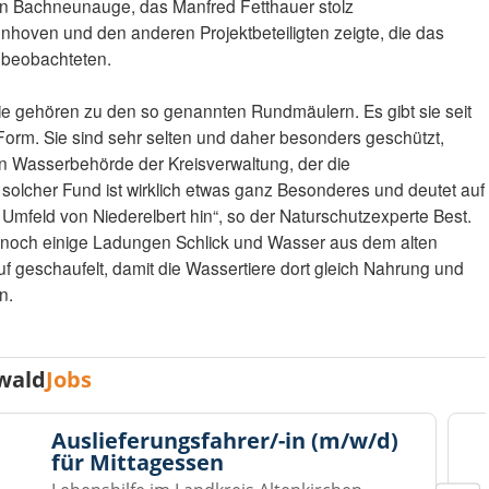
ein Bachneunauge, das Manfred Fetthauer stolz
hoven und den anderen Projektbeteiligten zeigte, die das
 beobachteten.
ie gehören zu den so genannten Rundmäulern. Es gibt sie seit
 Form. Sie sind sehr selten und daher besonders geschützt,
en Wasserbehörde der Kreisverwaltung, der die
 solcher Fund ist wirklich etwas ganz Besonderes und deutet auf
Umfeld von Niederelbert hin“, so der Naturschutzexperte Best.
 noch einige Ladungen Schlick und Wasser aus dem alten
 geschaufelt, damit die Wassertiere dort gleich Nahrung und
n.
wald
Jobs
Auslieferungsfahrer/-in (m/w/d)
für Mittagessen