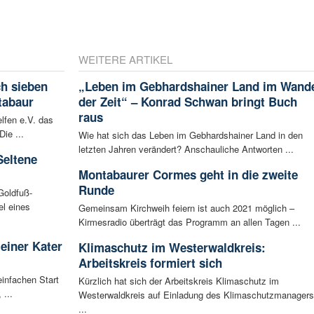
WEITERE ARTIKEL
ch sieben
„Leben im Gebhardshainer Land im Wand
tabaur
der Zeit“ – Konrad Schwan bringt Buch
raus
lfen e.V. das
ie ...
Wie hat sich das Leben im Gebhardshainer Land in den
letzten Jahren verändert? Anschauliche Antworten ...
Seltene
Montabaurer Cormes geht in die zweite
Runde
Goldfuß-
l eines
Gemeinsam Kirchweih feiern ist auch 2021 möglich –
Kirmesradio überträgt das Programm an allen Tagen ...
leiner Kater
Klimaschutz im Westerwaldkreis:
Arbeitskreis formiert sich
infachen Start
Kürzlich hat sich der Arbeitskreis Klimaschutz im
 ...
Westerwaldkreis auf Einladung des Klimaschutzmanagers
...