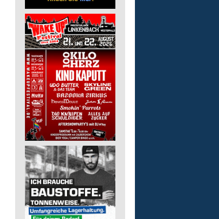
Lebenshilfe im Landkreis Altenk
GmbH
57632 Flammersfeld