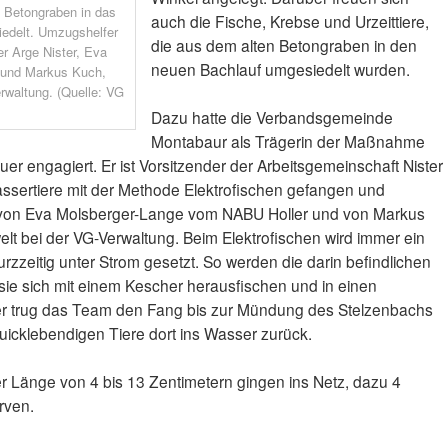
 Betongraben in das
auch die Fische, Krebse und Urzeittiere,
edelt. Umzugshelfer
die aus dem alten Betongraben in den
er Arge Nister, Eva
neuen Bachlauf umgesiedelt wurden.
 und Markus Kuch,
rwaltung. (Quelle: VG
Dazu hatte die Verbandsgemeinde
Montabaur als Trägerin der Maßnahme
r engagiert. Er ist Vorsitzender der Arbeitsgemeinschaft Nister
ssertiere mit der Methode Elektrofischen gefangen und
r von Eva Molsberger-Lange vom NABU Holler und von Markus
lt bei der VG-Verwaltung. Beim Elektrofischen wird immer ein
rzzeitig unter Strom gesetzt. So werden die darin befindlichen
sie sich mit einem Kescher herausfischen und in einen
er trug das Team den Fang bis zur Mündung des Stelzenbachs
 quicklebendigen Tiere dort ins Wasser zurück.
er Länge von 4 bis 13 Zentimetern gingen ins Netz, dazu 4
rven.