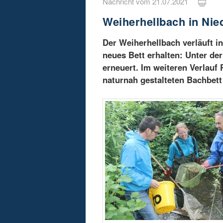
Nachricht vom 21.07.2021
Weiherhellbach in Nie
Der Weiherhellbach verläuft in
neues Bett erhalten: Unter de
erneuert. Im weiteren Verlauf
naturnah gestalteten Bachbett