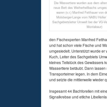
Die Wassertiere wurden aus dem alten
neue Bett des Weiherhellbachs umgesi
waren (v.r.) Manfred Fetthauer von d
Molsberger-Lange vom NABU Holler
Sachgebietsleiter Umwelt bei der VG-Ve
Montabaur)
den Fischexperten Manfred Fetthaue
und hat schon viele Fische und Wa
umgesiedelt. Unterstützt wurde e
Kuch, Leiter des Sachgebiets Umwe
kleines Teilstück des Gewässers ku
Wassertiere betäubt. Dann lassen 
Transporteimer legen. In dem Eim
und setzte die mittlerweile wieder
Insgesamt 44 Bachforellen mit ein
Signalkrebse und etliche Libellenla