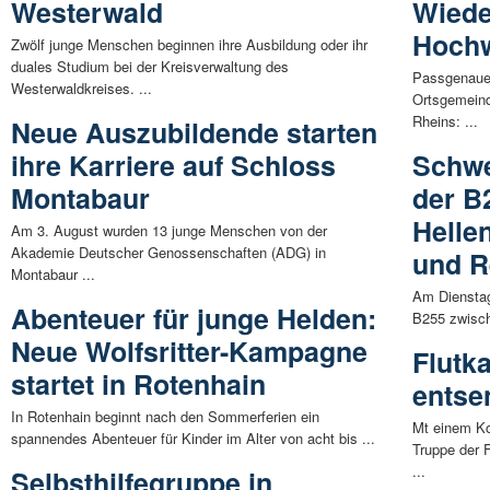
Westerwald
Wiede
Hochw
Zwölf junge Menschen beginnen ihre Ausbildung oder ihr
duales Studium bei der Kreisverwaltung des
Passgenaue 
Westerwaldkreises. ...
Ortsgemeind
Rheins: ...
Neue Auszubildende starten
ihre Karriere auf Schloss
Schwe
Montabaur
der B
Helle
Am 3. August wurden 13 junge Menschen von der
Akademie Deutscher Genossenschaften (ADG) in
und R
Montabaur ...
Am Dienstag
Abenteuer für junge Helden:
B255 zwisch
Neue Wolfsritter-Kampagne
Flutk
startet in Rotenhain
entse
In Rotenhain beginnt nach den Sommerferien ein
Mt einem Ko
spannendes Abenteuer für Kinder im Alter von acht bis ...
Truppe der 
...
Selbsthilfegruppe in