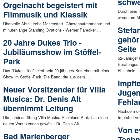
schwe
Orgelnacht begeistert mit
Durch eine
Filmmusik und Klassik
wurde am Mo
Übervolle Abteikirche Marienstatt, Gänsehautmomente und
Stefa
minutenlange Standing Ovations - Werner Parecker ...
gehör
20 Jahre Dukes Trio -
Seite
Jubiläumsshow im Stöffel-
52-Jähriger
Park
Beratungsst
Das "Dukes Trio" feiert sein 20-jähriges Bestehen mit einer
Hillscheid ..
Show im Stöffel-Park. Die Band, die aus dem ...
Impft
Neuer Vorsitzender für Villa
Jugend
Musica: Dr. Denis Alt
Fehla
übernimmt Leitung
Nachdem di
Die Landesstiftung Villa Musica Rheinland-Pfalz hat einen
Impfstoff vo
neuen Vorsitzenden gewählt. Dr. Denis Alt, ...
Von e
Bad Marienberger
Techni