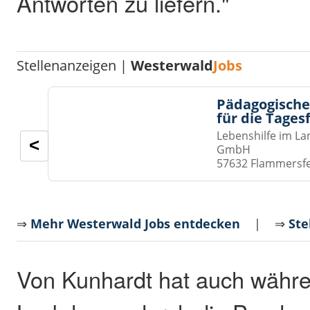
Antworten zu liefern."
Stellenanzeigen |
Westerwald
Jobs
Pädagogische
für die Tages
Lebenshilfe im La
<
GmbH
57632 Flammersf
⇒
Mehr Westerwald Jobs entdecken
| ⇒
Ste
Von Kunhardt hat auch währ