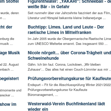
im Stöffel
Figurentheater: „YAKARI“: Schneeball - d
weiße Bär - in Gefahr
 wurde, deren
Seit nunmehr über vier Jahrzehnte fasziniert der aus Film,
n ...
Literatur und Hörspiel bekannte kleine Indianerjunge ...
ht der
Buchtipp: Limes. Land und Leute - Der
raetische Limes in Mittelfranken
enburg die
Im Jahr 2005 wurde der Obergermanische-Raetische Lim
musik ...
zum UNESCO Welterbe ernannt. Das insgesamt 550 ...
Tage Musik
Nicole nörgelt... über Corona-Trägheit und
Schweinehunde
d 22. August
Gähn. Ich bin faul. Corona, Lockdown, „Wir bleiben
enbach ...
Zuhause“… Das alles hat einen Couch-Lümmler aus mir ..
begeistert
Prüfungsvorbereitungskurse für Kaufleute
Endspurt – Fit für die Abschlussprüfung Winter 2021/2022
Prüfungsvorbereitungskurse für Kaufleute
autmomente und
Büromanagement, ...
recker ...
Westerwald-Verein Buchfinkenland lädt
sshow im
wieder ein