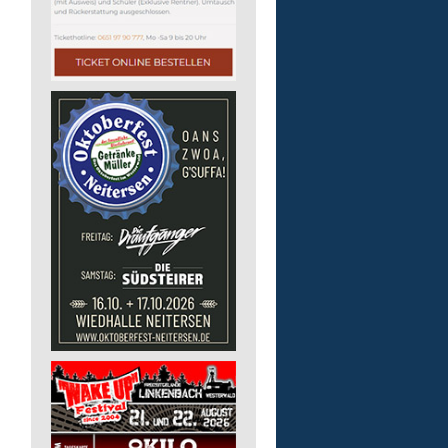
Finanz- und Lohnbuchha
(m/w/d)
Pusch AG
56242 Marienrachdorf