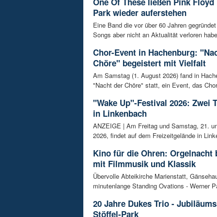
One Of These ließen Pink Floyd 
Park wieder auferstehen
Eine Band die vor über 60 Jahren gegründet
Songs aber nicht an Aktualität verloren habe
Chor-Event in Hachenburg: "Nac
Chöre" begeistert mit Vielfalt
Am Samstag (1. August 2026) fand in Hach
"Nacht der Chöre" statt, ein Event, das Chor
"Wake Up"-Festival 2026: Zwei 
in Linkenbach
ANZEIGE | Am Freitag und Samstag, 21. un
2026, findet auf dem Freizeitgelände in Link
Kino für die Ohren: Orgelnacht 
mit Filmmusik und Klassik
Übervolle Abteikirche Marienstatt, Gänseh
minutenlange Standing Ovations - Werner Pa
20 Jahre Dukes Trio - Jubiläum
Stöffel-Park