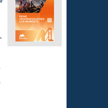
er
es
.
: