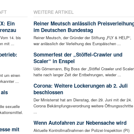
AFT
WEITERE ARTIKEL
X: Ein
Reiner Meutsch anlässlich Preisverleihun
Grenzau
im Deutschen Bundestag
 Vom 14. bis
Reiner Meutsch, der Gründer der Stiftung „FLY & HELP“,
n mit ...
war anlässlich der Verleihung des Europäischen ...
betrieb:
Sommerfest der „Stöffel-Crawler und
m
Scaler“ in Enspel
Udo Görnemann, Big Boss der „Stöffel Crawler und Scaler
hatte nach langer Zeit der Entbehrungen, wieder ...
ent um einen
rkannter ...
Corona: Weitere Lockerungen ab 2. Juli
 als
beschlossen
Der Ministerrat hat am Dienstag, den 29. Juni mit der 24.
Corona Bekämpfungsverordnung weitere Öffnungsschritte
ie sexuelle
...
ationsmittel.
Wenn Autofahren zur Nebensache wird
esse mit
Aktuelle Kontrollmaßnahmen der Polizei-Inspektion (PI)