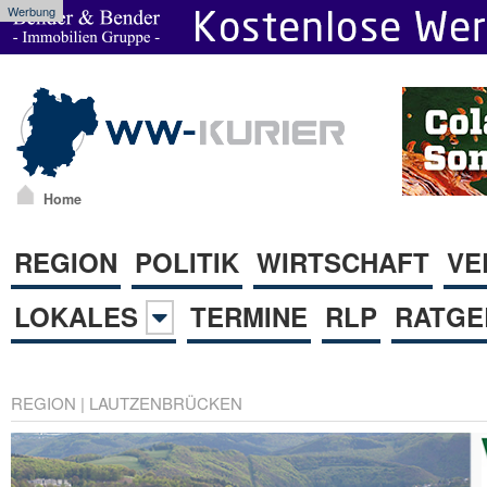
Werbung
Home
REGION
POLITIK
WIRTSCHAFT
VE
LOKALES
TERMINE
RLP
RATGE
REGION
|
LAUTZENBRÜCKEN