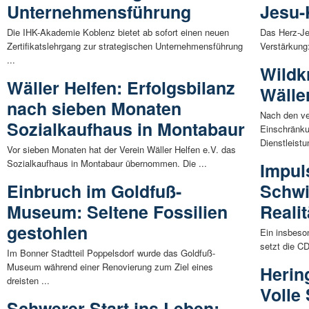
Unternehmensführung
Jesu-
Die IHK-Akademie Koblenz bietet ab sofort einen neuen
Das Herz-Je
Zertifikatslehrgang zur strategischen Unternehmensführung
Verstärkung:
...
Wildk
Wäller Helfen: Erfolgsbilanz
Wälle
nach sieben Monaten
Nach den ve
Sozialkaufhaus in Montabaur
Einschränku
Dienstleistu
Vor sieben Monaten hat der Verein Wäller Helfen e.V. das
Sozialkaufhaus in Montabaur übernommen. Die ...
Impuls
Einbruch im Goldfuß-
Schw
Museum: Seltene Fossilien
Reali
gestohlen
Ein insbeso
setzt die C
Im Bonner Stadtteil Poppelsdorf wurde das Goldfuß-
Museum während einer Renovierung zum Ziel eines
Herin
dreisten ...
Volle 
Schwerer Start ins Leben: