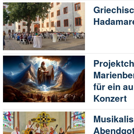
Griechis
Hadamare
Projektch
Marienbe
für ein 
Konzert
Musikali
Abendgot