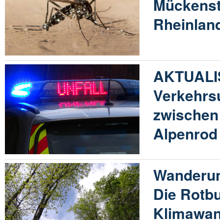
Mückenst
Rheinland
AKTUALIS
Verkehrsu
zwischen
Alpenrod
Wanderun
Die Rotb
Klimawan