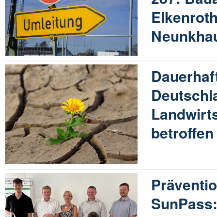
Elkenrot
Neunkha
Dauerhaft
Deutschl
Landwirts
betroffen
Präventio
SunPass