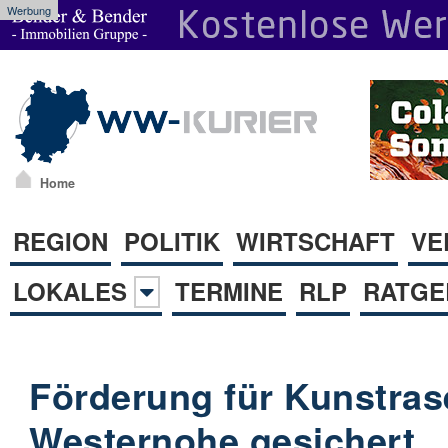
Werbung
Home
REGION
POLITIK
WIRTSCHAFT
VE
LOKALES
TERMINE
RLP
RATGE
Förderung für Kunstras
Westernohe gesichert