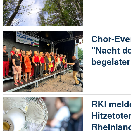
Chor-Eve
"Nacht d
begeistert
RKI meld
Hitzetote
Rheinland