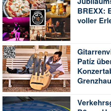
Jubiläum
BREXX: E
voller Er
Gitarrenv
Patíz üb
Konzerta
Grenzha
Verkehrs