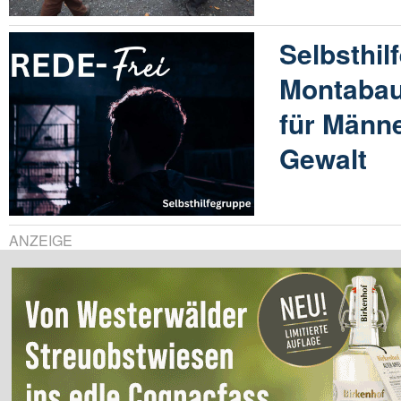
Selbsthil
Montabau
für Männe
Gewalt
ANZEIGE