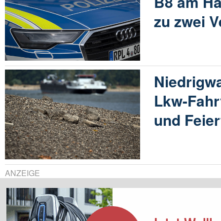
B8 am Ha
zu zwei V
Niedrigw
Lkw-Fahr
und Feie
ANZEIGE