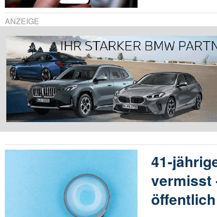
ANZEIGE
41-jährig
vermisst 
öffentlic