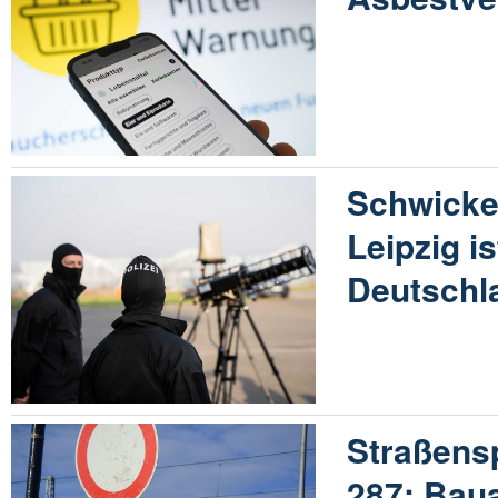
Schwicker
Leipzig i
Deutschl
Straßensp
287: Bau