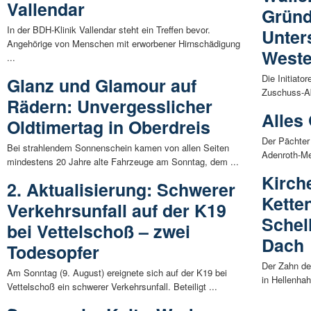
Vallendar
Gründ
In der BDH-Klinik Vallendar steht ein Treffen bevor.
Unter
Angehörige von Menschen mit erworbener Hirnschädigung
Weste
...
Die Initiato
Glanz und Glamour auf
Zuschuss-Ab
Rädern: Unvergesslicher
Alles
Oldtimertag in Oberdreis
Der Pächter
Bei strahlendem Sonnenschein kamen von allen Seiten
Adenroth-Mer
mindestens 20 Jahre alte Fahrzeuge am Sonntag, dem ...
Kirch
2. Aktualisierung: Schwerer
Kette
Verkehrsunfall auf der K19
Schel
bei Vettelschoß – zwei
Dach
Todesopfer
Der Zahn de
Am Sonntag (9. August) ereignete sich auf der K19 bei
in Hellenhah
Vettelschoß ein schwerer Verkehrsunfall. Beteiligt ...