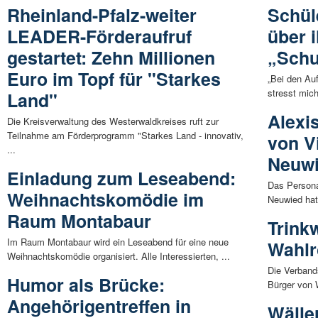
Rheinland-Pfalz-weiter
Schül
LEADER-Förderaufruf
über 
gestartet: Zehn Millionen
„Schu
Euro im Topf für "Starkes
„Bei den Au
stresst mich 
Land"
Alexi
Die Kreisverwaltung des Westerwaldkreises ruft zur
Teilnahme am Förderprogramm "Starkes Land - innovativ,
von V
...
Neuw
Einladung zum Leseabend:
Das Persona
Weihnachtskomödie im
Neuwied hat
Raum Montabaur
Trink
Im Raum Montabaur wird ein Leseabend für eine neue
Wahlr
Weihnachtskomödie organisiert. Alle Interessierten, ...
Die Verband
Humor als Brücke:
Bürger von 
Angehörigentreffen in
Wälle